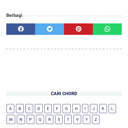
Berbagi
CARI CHORD
A
B
C
D
E
F
G
H
I
J
K
L
M
N
P
Q
R
S
T
V
Y
Z