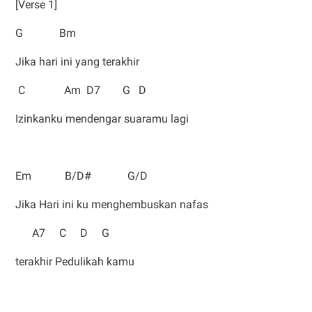
[Verse 1]
G Bm
Jika hari ini yang terakhir
C Am D7 G D
Izinkanku mendengar suaramu lagi
Em B/D# G/D
Jika Hari ini ku menghembuskan nafas
A7 C D G
terakhir Pedulikah kamu