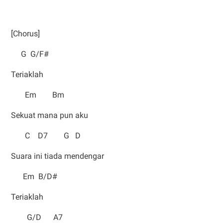
[Chorus]
G G/F#
Teriaklah
Em Bm
Sekuat mana pun aku
C D7 G D
Suara ini tiada mendengar
Em B/D#
Teriaklah
G/D A7