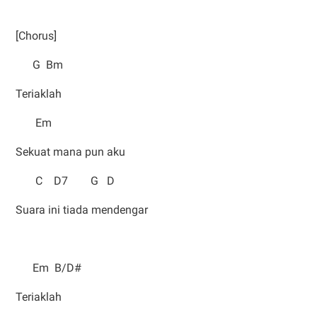
[Chorus]
G Bm
Teriaklah
Em
Sekuat mana pun aku
C D7 G D
Suara ini tiada mendengar
Em B/D#
Teriaklah