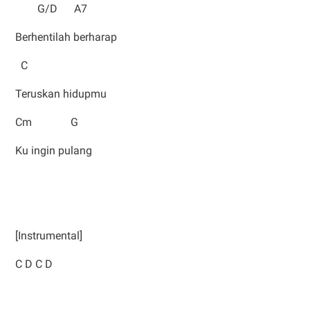
G/D A7
Berhentilah berharap
C
Teruskan hidupmu
Cm G
Ku ingin pulang
[Instrumental]
C D C D