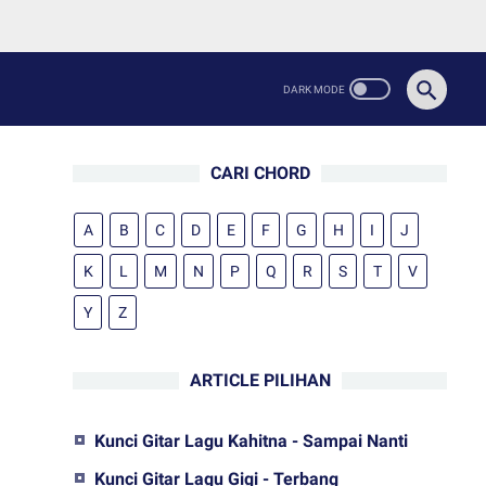
CARI CHORD
A
B
C
D
E
F
G
H
I
J
K
L
M
N
P
Q
R
S
T
V
Y
Z
ARTICLE PILIHAN
Kunci Gitar Lagu Kahitna - Sampai Nanti
Kunci Gitar Lagu Gigi - Terbang