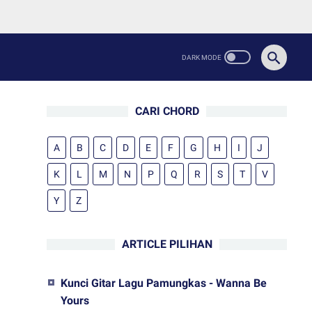
CARI CHORD
A
B
C
D
E
F
G
H
I
J
K
L
M
N
P
Q
R
S
T
V
Y
Z
ARTICLE PILIHAN
Kunci Gitar Lagu Pamungkas - Wanna Be
Yours