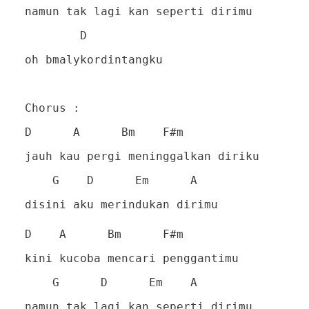
namun tak lagi kan seperti dirimu
D
oh bmalykordintangku
Chorus :
D A Bm F#m
jauh kau pergi meninggalkan diriku
G D Em A
disini aku merindukan dirimu
D A Bm F#m
kini kucoba mencari penggantimu
G D Em A
namun tak lagi kan seperti dirimu