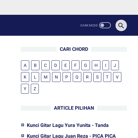
CARI CHORD
A
B
C
D
E
F
G
H
I
J
K
L
M
N
P
Q
R
S
T
V
Y
Z
ARTICLE PILIHAN
Kunci Gitar Lagu Yura Yunita - Tanda
Kunci Gitar Lagu Juan Reza - PICA PICA