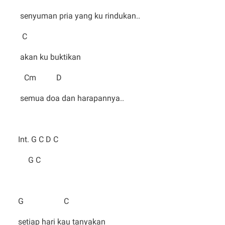
senyuman pria yang ku rindukan..
C
akan ku buktikan
Cm D
semua doa dan harapannya..
Int. G C D C
G C
G C
setiap hari kau tanyakan