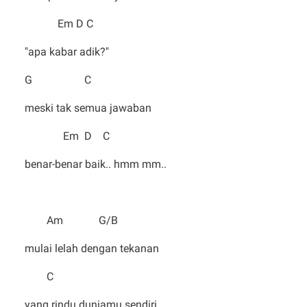
Em D C
"apa kabar adik?"
G C
meski tak semua jawaban
Em D C
benar-benar baik.. hmm mm..
Am G/B
mulai lelah dengan tekanan
C
yang rindu duniamu sendiri