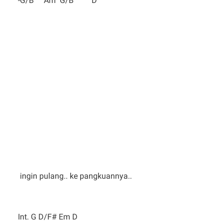
-G/B Am G/B D
ingin pulang.. ke pangkuannya..
Int. G D/F# Em D