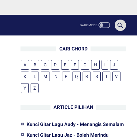
CARI CHORD
A
B
C
D
E
F
G
H
I
J
K
L
M
N
P
Q
R
S
T
V
Y
Z
ARTICLE PILIHAN
Kunci Gitar Lagu Audy - Menangis Semalam
Kunci Gitar Lagu Jaz - Boleh Merindu