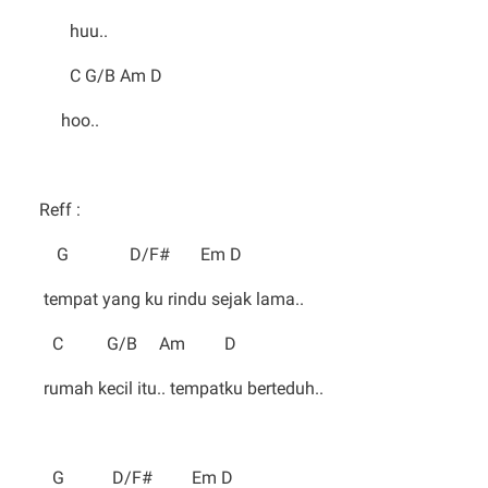
huu..
C G/B Am D
hoo..
Reff :
G D/F# Em D
tempat yang ku rindu sejak lama..
C G/B Am D
rumah kecil itu.. tempatku berteduh..
G D/F# Em D