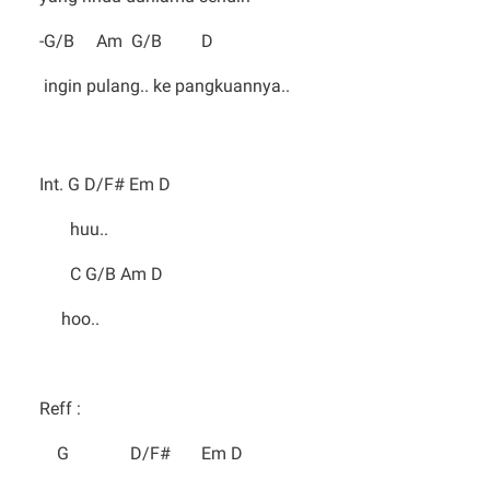
-G/B Am G/B D
ingin pulang.. ke pangkuannya..
Int. G D/F# Em D
huu..
C G/B Am D
hoo..
Reff :
G D/F# Em D