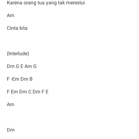
Karena orang tua yang tak merestui
Am
Cinta kita
(Interlude)
Dm G E Am G
F -Em Dm B
F Em Dm C Dm F E
Am
Dm