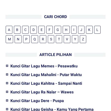
CARI CHORD
A
B
C
D
E
F
G
H
I
J
K
L
M
N
P
Q
R
S
T
V
Y
Z
ARTICLE PILIHAN
Kunci Gitar Lagu Memes - Pesawatku
Kunci Gitar Lagu Mahalini - Putar Waktu
Kunci Gitar Lagu Kahitna - Sampai Nanti
Kunci Gitar Lagu Ra Nalar – Wawes
Kunci Gitar Lagu Dere - Puspa
Kunci Gitar Lagu Geisha - Kamu Yang Pertama