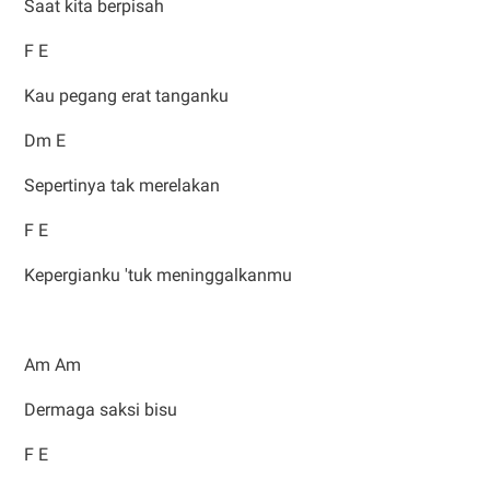
Saat kita berpisah
F E
Kau pegang erat tanganku
Dm E
Sepertinya tak merelakan
F E
Kepergianku 'tuk meninggalkanmu
Am Am
Dermaga saksi bisu
F E