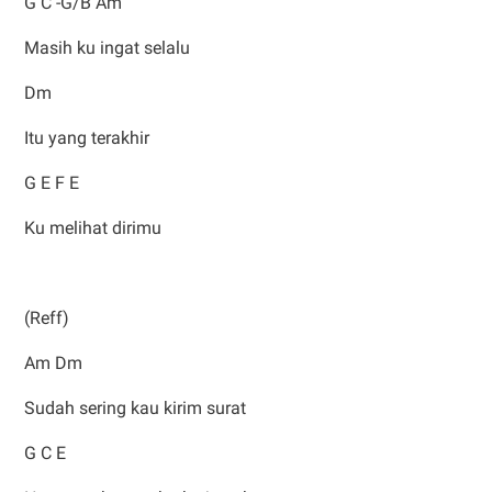
G C -G/B Am
Masih ku ingat selalu
Dm
Itu yang terakhir
G E F E
Ku melihat dirimu
(Reff)
Am Dm
Sudah sering kau kirim surat
G C E