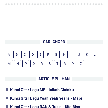
CARI CHORD
A
B
C
D
E
F
G
H
I
J
K
L
M
N
P
Q
R
S
T
V
Y
Z
ARTICLE PILIHAN
Kunci Gitar Lagu ME - Inikah Cintaku
Kunci Gitar Lagu Yeah Yeah Yeahs - Maps
Kunci Gitar Lagu RAN & Tulus - Kita Bisa