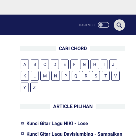
CARI CHORD
A
B
C
D
E
F
G
H
I
J
K
L
M
N
P
Q
R
S
T
V
Y
Z
ARTICLE PILIHAN
Kunci Gitar Lagu NIKI - Lose
Kunci Gitar Lagu Davisiumbing - Sampaikan