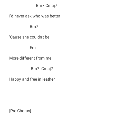
Bm7 Cmaj7
I'd never ask who was better
Bm7
'Cause she couldn't be
Em
More different from me
Bm7 Cmaj7
Happy and free in leather
[Pre-Chorus]