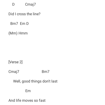
D Cmaj7
Did I cross the line?
Bm7 Em D
(Mm) Hmm
[Verse 2]
Cmaj7 Bm7
Well, good things don't last
Em
And life moves so fast