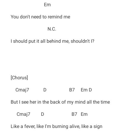
Em
You don't need to remind me
N.C.
I should put it all behind me, shouldn't I?
[Chorus]
Cmaj7 D B7 Em D
But I see her in the back of my mind all the time
Cmaj7 D B7 Em
Like a fever, like I'm burning alive, like a sign