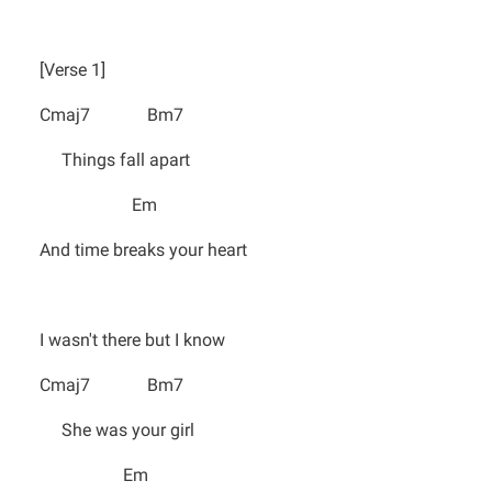
[Verse 1]
Cmaj7 Bm7
Things fall apart
Em
And time breaks your heart
I wasn't there but I know
Cmaj7 Bm7
She was your girl
Em