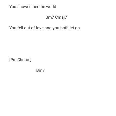
You showed her the world
Bm7 Cmaj7
You fell out of love and you both let go
[Pre-Chorus]
Bm7