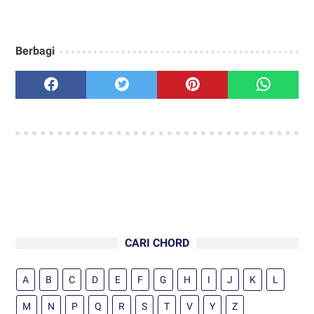
Berbagi
CARI CHORD
A
B
C
D
E
F
G
H
I
J
K
L
M
N
P
Q
R
S
T
V
Y
Z