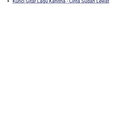
Kunci Gitar Lagu Kahitna - Cinta Sudah Lewat