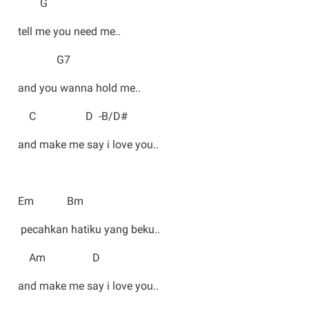
G
tell me you need me..
G7
and you wanna hold me..
C D -B/D#
and make me say i love you..
Em Bm
pecahkan hatiku yang beku..
Am D
and make me say i love you..