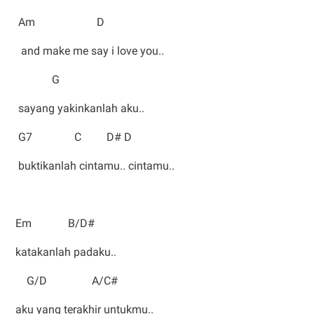
Am D
and make me say i love you..
G
sayang yakinkanlah aku..
G7 C D# D
buktikanlah cintamu.. cintamu..
Em B/D#
katakanlah padaku..
G/D A/C#
aku yang terakhir untukmu..