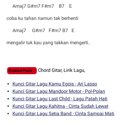
Amaj7 G#m7 F#m7 B7 E
coba ku tahan namun tak berhenti
Amaj7 G#m7 F#m7 B7 E
mengalir tuk kau yang takkan mengerti..
Chord Gitar,
Lirik Lagu,
Related Posts
:
Kunci Gitar Lagu Kamu Egois - Ari Lasso
Kunci Gitar Lagu Mandoor Motor - Pol-Polan
Kunci Gitar Lagu Last Child - Lagu Patah Hati
Kunci Gitar Lagu Kahitna - Cinta Sudah Lewat
Kunci Gitar Lagu Setia Band - Cinta Sampai Mati