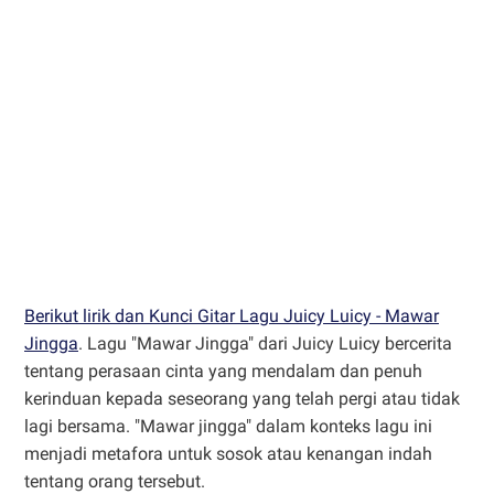
Berikut lirik dan Kunci Gitar Lagu Juicy Luicy - Mawar
Jingga
. Lagu "Mawar Jingga" dari Juicy Luicy bercerita
tentang perasaan cinta yang mendalam dan penuh
kerinduan kepada seseorang yang telah pergi atau tidak
lagi bersama. "Mawar jingga" dalam konteks lagu ini
menjadi metafora untuk sosok atau kenangan indah
tentang orang tersebut.