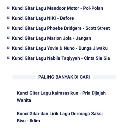
Kunci Gitar Lagu Mandoor Motor - Pol-Polan
Kunci Gitar Lagu NIKI - Before
Kunci Gitar Lagu Phoebe Bridgers - Scott Street
Kunci Gitar Lagu Marion Jola - Jangan
Kunci Gitar Lagu Yovie & Nuno - Bunga Jiwaku
Kunci Gitar Lagu Nabila Taqiyyah - Cinta Sia Sia
PALING BANYAK DI CARI
Kunci Gitar Lagu kaimsasikun - Pria Dijajah
Wanita
Kunci Gitar dan Lirik Lagu Dermaga Saksi
Bisu - Iklim