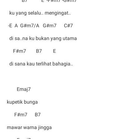
B7 E -F#m7 -G#m7
ku yang selalu.. mengingat..
-E A G#m7/A G#m7 C#7
di sa..na ku bukan yang utama
F#m7 B7 E
di sana kau terlihat bahagia..
Emaj7
kupetik bunga
F#m7 B7
mawar warna jingga