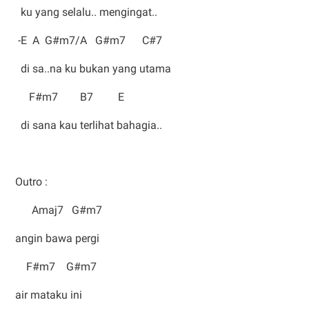
ku yang selalu.. mengingat..
-E A G#m7/A G#m7 C#7
di sa..na ku bukan yang utama
F#m7 B7 E
di sana kau terlihat bahagia..
Outro :
Amaj7 G#m7
angin bawa pergi
F#m7 G#m7
air mataku ini