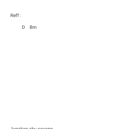
Reff :
D Bm
lupakan aku sayang