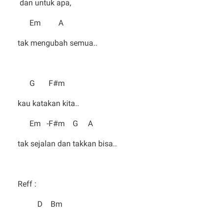
dan untuk apa,
Em A
tak mengubah semua..
G F#m
kau katakan kita..
Em -F#m G A
tak sejalan dan takkan bisa..
Reff :
D Bm