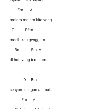
Em A
malam malam kita yang
G F#m
masih kau genggam
Bm Em A
di hati yang terdalam..
D Bm
senyum dengan air mata
Em A