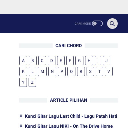
CARI CHORD
A
B
C
D
E
F
G
H
I
J
K
L
M
N
P
Q
R
S
T
V
Y
Z
ARTICLE PILIHAN
Kunci Gitar Lagu Last Child - Lagu Patah Hati
Kunci Gitar Lagu NIKI - On The Drive Home