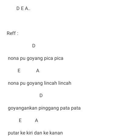
D E A..
Reff :
D
nona pu goyang pica pica
E A
nona pu goyang lincah lincah
D
goyangankan pinggang pata pata
E A
putar ke kiri dan ke kanan