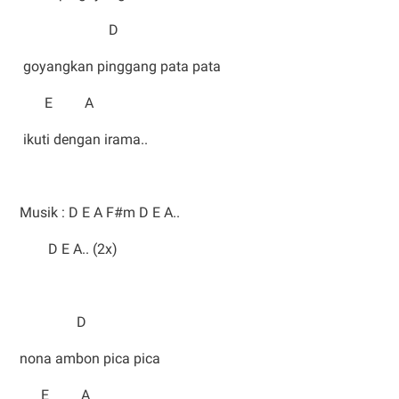
D
goyangkan pinggang pata pata
E A
ikuti dengan irama..
Musik : D E A F#m D E A..
D E A.. (2x)
D
nona ambon pica pica
E A