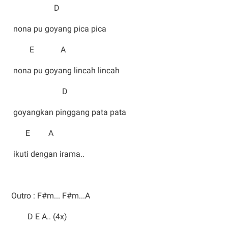
D
nona pu goyang pica pica
E A
nona pu goyang lincah lincah
D
goyangkan pinggang pata pata
E A
ikuti dengan irama..
Outro : F#m... F#m...A
D E A.. (4x)