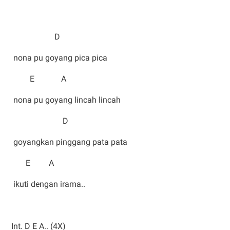
D
nona pu goyang pica pica
E A
nona pu goyang lincah lincah
D
goyangkan pinggang pata pata
E A
ikuti dengan irama..
Int. D E A.. (4X)