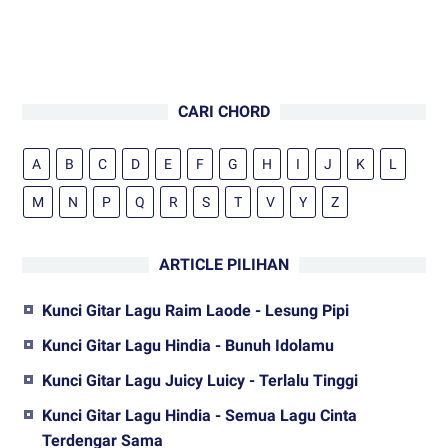
CARI CHORD
A
B
C
D
E
F
G
H
I
J
K
L
M
N
P
Q
R
S
T
V
Y
Z
ARTICLE PILIHAN
Kunci Gitar Lagu Raim Laode - Lesung Pipi
Kunci Gitar Lagu Hindia - Bunuh Idolamu
Kunci Gitar Lagu Juicy Luicy - Terlalu Tinggi
Kunci Gitar Lagu Hindia - Semua Lagu Cinta
Terdengar Sama