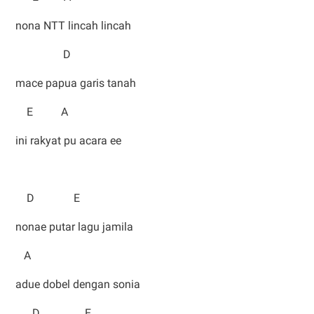
nona NTT lincah lincah
D
mace papua garis tanah
E A
ini rakyat pu acara ee
D E
nonae putar lagu jamila
A
adue dobel dengan sonia
D E