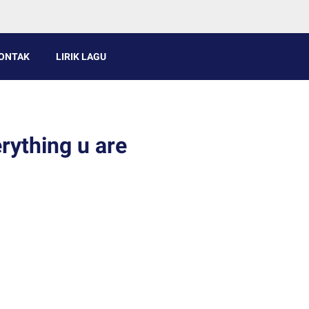
ONTAK
LIRIK LAGU
rything u are