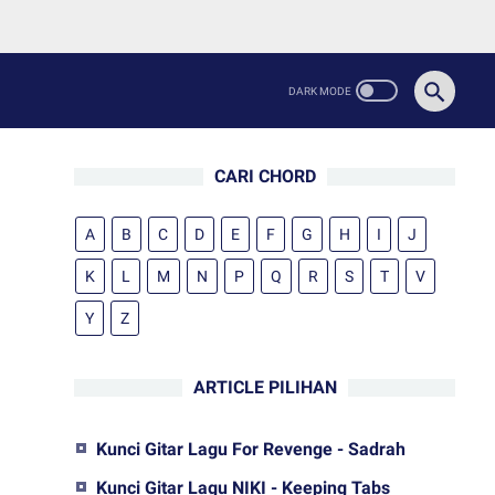
CARI CHORD
A
B
C
D
E
F
G
H
I
J
K
L
M
N
P
Q
R
S
T
V
Y
Z
ARTICLE PILIHAN
Kunci Gitar Lagu For Revenge - Sadrah
Kunci Gitar Lagu NIKI - Keeping Tabs