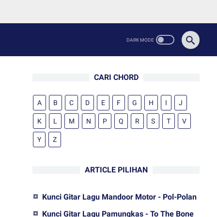
CARI CHORD
A
B
C
D
E
F
G
H
I
J
K
L
M
N
P
Q
R
S
T
V
Y
Z
ARTICLE PILIHAN
Kunci Gitar Lagu Mandoor Motor - Pol-Polan
Kunci Gitar Lagu Pamungkas - To The Bone