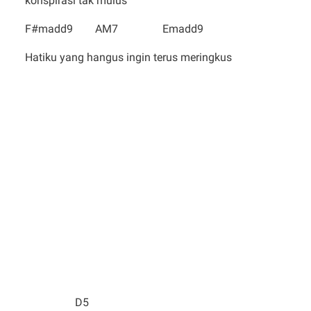
konspirasi tak mulus
F#madd9 AM7 Emadd9
Hatiku yang hangus ingin terus meringkus
D5