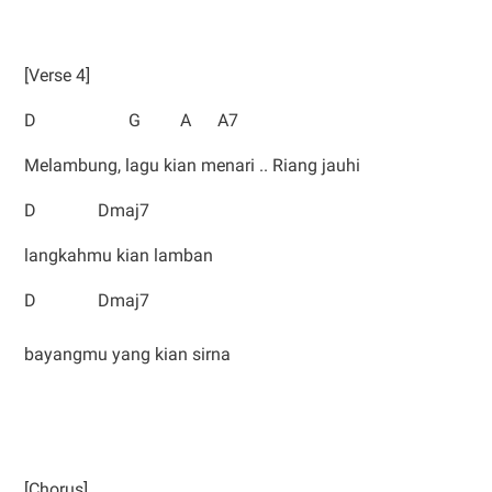
[Verse 4]
D G A A7
Melambung, lagu kian menari .. Riang jauhi
D Dmaj7
langkahmu kian lamban
D Dmaj7
bayangmu yang kian sirna
[Chorus]