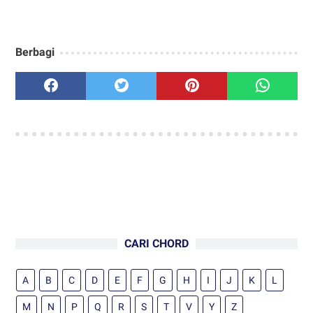
Berbagi
CARI CHORD
A
B
C
D
E
F
G
H
I
J
K
L
M
N
P
Q
R
S
T
V
Y
Z