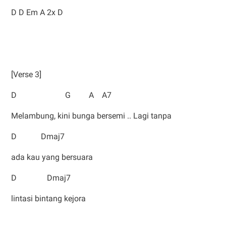
D D Em A 2x D
[Verse 3]
D G A A7
Melambung, kini bunga bersemi .. Lagi tanpa
D Dmaj7
ada kau yang bersuara
D Dmaj7
lintasi bintang kejora