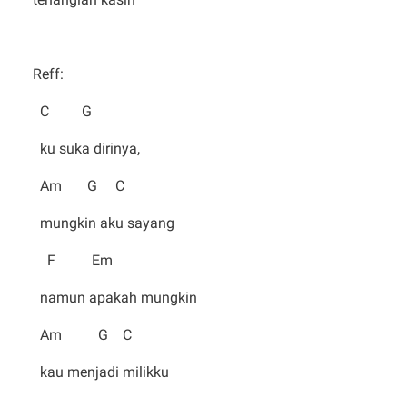
Reff:
C G
ku suka dirinya,
Am G C
mungkin aku sayang
F Em
namun apakah mungkin
Am G C
kau menjadi milikku