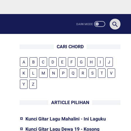
CARI CHORD
A
B
C
D
E
F
G
H
I
J
K
L
M
N
P
Q
R
S
T
V
Y
Z
ARTICLE PILIHAN
Kunci Gitar Lagu Mahalini - Ini Laguku
Kunci Gitar Lagu Dewa 19 - Kosong