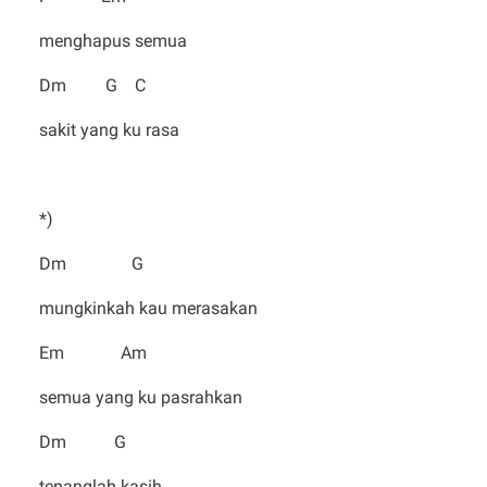
menghapus semua
Dm G C
sakit yang ku rasa
*)
Dm G
mungkinkah kau merasakan
Em Am
semua yang ku pasrahkan
Dm G
tenanglah kasih