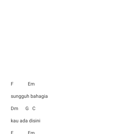
F Em
sungguh bahagia
Dm G C
kau ada disini
F Em