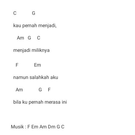
C G
kau pernah menjadi,
Am G C
menjadi miliknya
F Em
namun salahkah aku
Am G F
bila ku pernah merasa ini
Musik : F Em Am Dm G C