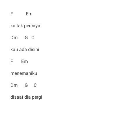
F Em
ku tak percaya
Dm G C
kau ada disini
F Em
menemaniku
Dm G C
disaat dia pergi