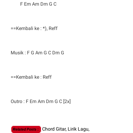
F Em Am Dm G C
==Kembali ke : *), Reff
Musik : F G Am G C Dm G
==Kembali ke : Reff
Outro : F Em Am Dm G C [2x]
Chord Gitar,
Lirik Lagu,
Related Posts
: