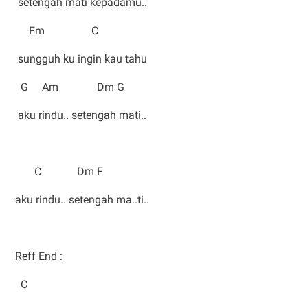
setengah mati kepadamu..
Fm C
sungguh ku ingin kau tahu
G Am Dm G
aku rindu.. setengah mati..
C Dm F
aku rindu.. setengah ma..ti..
Reff End :
C