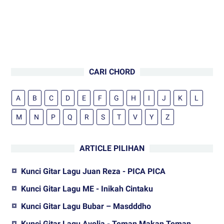
CARI CHORD
A
B
C
D
E
F
G
H
I
J
K
L
M
N
P
Q
R
S
T
V
Y
Z
ARTICLE PILIHAN
Kunci Gitar Lagu Juan Reza - PICA PICA
Kunci Gitar Lagu ME - Inikah Cintaku
Kunci Gitar Lagu Bubar – Masdddho
Kunci Gitar Lagu Avolia - Teman Makan Teman