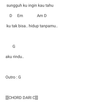
sungguh ku ingin kau tahu
D Em Am D
ku tak bisa.. hidup tanpamu..
G
aku rindu..
Outro : G
[[[CHORD DARI C]]]