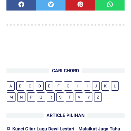
CARI CHORD
A
B
C
D
E
F
G
H
I
J
K
L
M
N
P
Q
R
S
T
V
Y
Z
ARTICLE PILIHAN
Kunci Gitar Lagu Dewi Lestari - Malaikat Juga Tahu