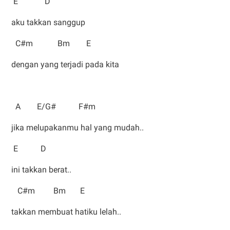
E D
aku takkan sanggup
C#m Bm E
dengan yang terjadi pada kita
A E/G# F#m
jika melupakanmu hal yang mudah..
E D
ini takkan berat..
C#m Bm E
takkan membuat hatiku lelah..