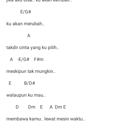
E/G#
ku akan merubah..
A
takdir cinta yang ku pilih..
A -E/G# F#m
meskipun tak mungkin..
E B/D#
walaupun ku mau..
D Dm E A Dm E
membawa kamu.. lewat mesin waktu..