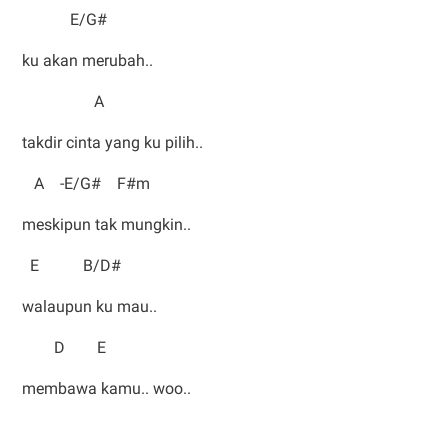
E/G#
ku akan merubah..
A
takdir cinta yang ku pilih..
A -E/G# F#m
meskipun tak mungkin..
E B/D#
walaupun ku mau..
D E
membawa kamu.. woo..