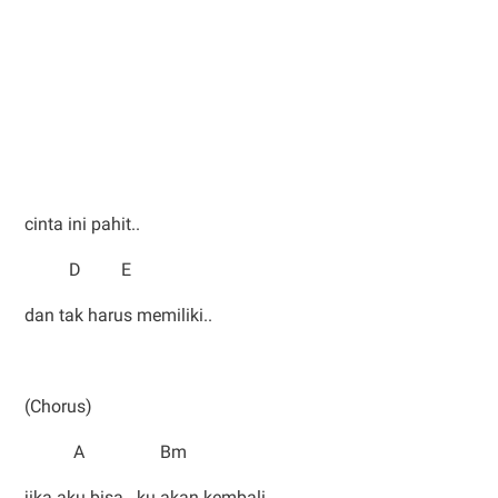
cinta ini pahit..
D E
dan tak harus memiliki..
(Chorus)
A Bm
jika aku bisa.. ku akan kembali..