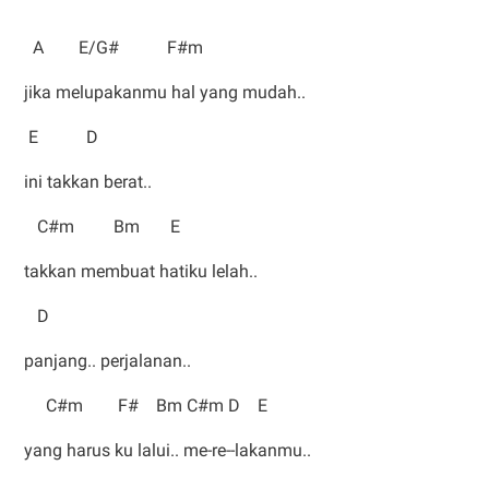
A E/G# F#m
jika melupakanmu hal yang mudah..
E D
ini takkan berat..
C#m Bm E
takkan membuat hatiku lelah..
D
panjang.. perjalanan..
C#m F# Bm C#m D E
yang harus ku lalui.. me-re--lakanmu..