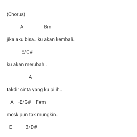
(Chorus)
A Bm
jika aku bisa.. ku akan kembali..
E/G#
ku akan merubah..
A
takdir cinta yang ku pilih..
A -E/G# F#m
meskipun tak mungkin..
E B/D#