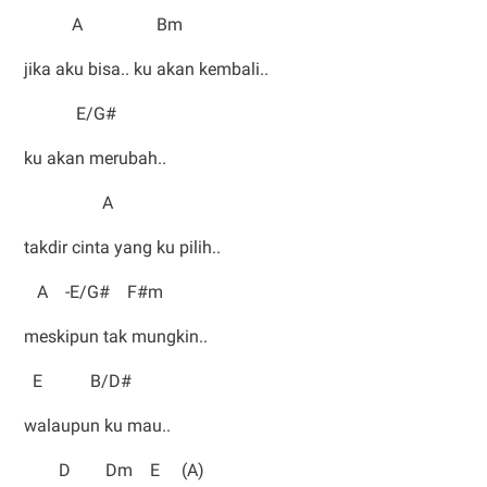
A Bm
jika aku bisa.. ku akan kembali..
E/G#
ku akan merubah..
A
takdir cinta yang ku pilih..
A -E/G# F#m
meskipun tak mungkin..
E B/D#
walaupun ku mau..
D Dm E (A)