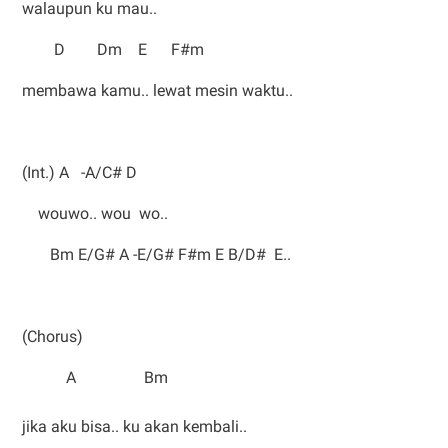
walaupun ku mau..
D Dm E F#m
membawa kamu.. lewat mesin waktu..
(Int.) A -A/C# D
wouwo.. wou wo..
Bm E/G# A -E/G# F#m E B/D# E..
(Chorus)
A Bm
jika aku bisa.. ku akan kembali..