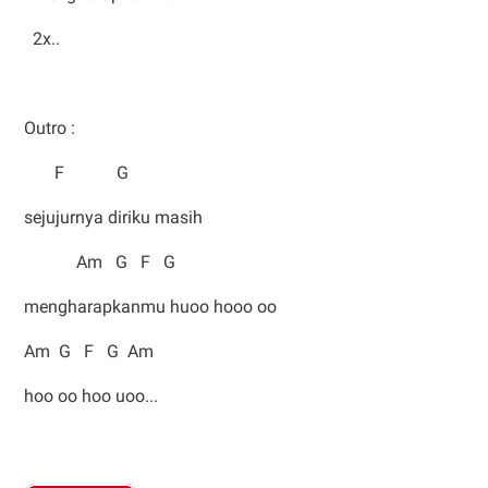
2x..
Outro :
F G
sejujurnya diriku masih
Am G F G
mengharapkanmu huoo hooo oo
Am G F G Am
hoo oo hoo uoo...