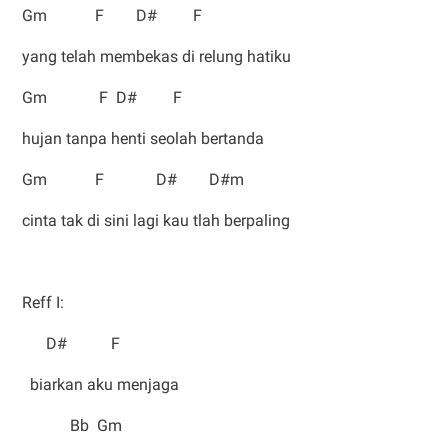
Gm F D# F
yang telah membekas di relung hatiku
Gm F D# F
hujan tanpa henti seolah bertanda
Gm F D# D#m
cinta tak di sini lagi kau tlah berpaling
Reff I:
D# F
biarkan aku menjaga
Bb Gm