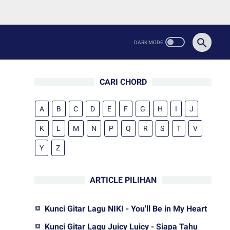
CARI CHORD
A
B
C
D
E
F
G
H
I
J
K
L
M
N
P
Q
R
S
T
V
Y
Z
ARTICLE PILIHAN
Kunci Gitar Lagu NIKI - You'll Be in My Heart
Kunci Gitar Lagu Juicy Luicy - Siapa Tahu