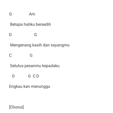
G Am
Betapa hatiku bersedih
D G
Mengenang kasih dan sayangmu
C G
Setulus pesanmu kepadaku
D G C D
Engkau kan menunggu
[Chorus]