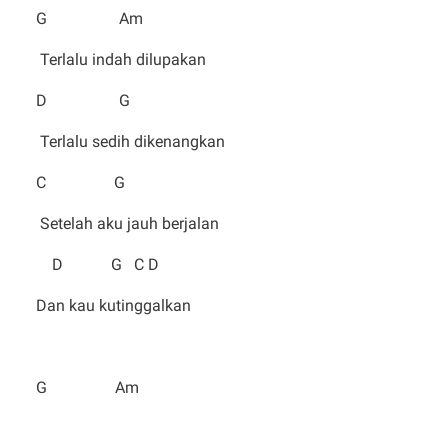
G Am
Terlalu indah dilupakan
D G
Terlalu sedih dikenangkan
C G
Setelah aku jauh berjalan
D G C D
Dan kau kutinggalkan
G Am