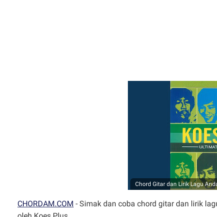
Chord Gitar dan Lirik Lagu An
CHORDAM.COM
- Simak dan coba chord gitar dan lirik l
oleh Koes Plus.