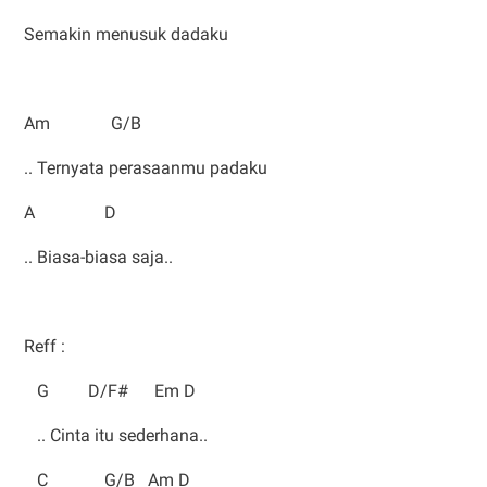
Semakin menusuk dadaku
Am G/B
.. Ternyata perasaanmu padaku
A D
.. Biasa-biasa saja..
Reff :
G D/F# Em D
.. Cinta itu sederhana..
C G/B Am D