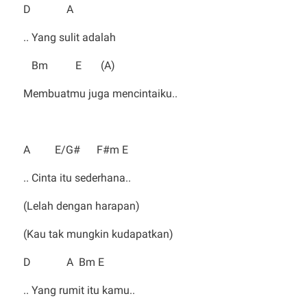
D A
.. Yang sulit adalah
Bm E (A)
Membuatmu juga mencintaiku..
A E/G# F#m E
.. Cinta itu sederhana..
(Lelah dengan harapan)
(Kau tak mungkin kudapatkan)
D A Bm E
.. Yang rumit itu kamu..