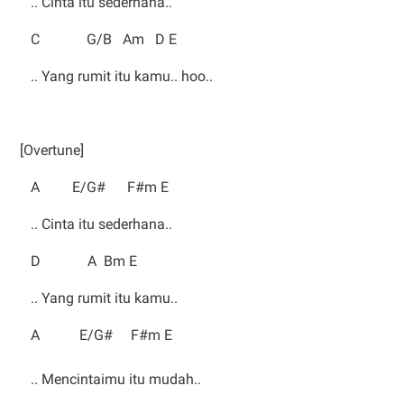
.. Cinta itu sederhana..
C G/B Am D E
.. Yang rumit itu kamu.. hoo..
[Overtune]
A E/G# F#m E
.. Cinta itu sederhana..
D A Bm E
.. Yang rumit itu kamu..
A E/G# F#m E
.. Mencintaimu itu mudah..