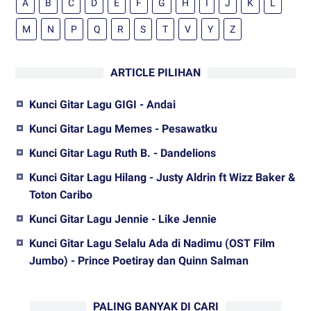
A
B
C
D
E
F
G
H
I
J
K
L
M
N
P
Q
R
S
T
V
Y
Z
ARTICLE PILIHAN
Kunci Gitar Lagu GIGI - Andai
Kunci Gitar Lagu Memes - Pesawatku
Kunci Gitar Lagu Ruth B. - Dandelions
Kunci Gitar Lagu Hilang - Justy Aldrin ft Wizz Baker &
Toton Caribo
Kunci Gitar Lagu Jennie - Like Jennie
Kunci Gitar Lagu Selalu Ada di Nadimu (OST Film
Jumbo) - Prince Poetiray dan Quinn Salman
PALING BANYAK DI CARI