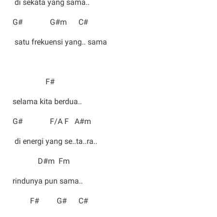
di sekata yang sama..
G# G#m C#
satu frekuensi yang.. sama
F#
selama kita berdua..
G# F/A F A#m
di energi yang se..ta..ra..
D#m Fm
rindunya pun sama..
F# G# C#