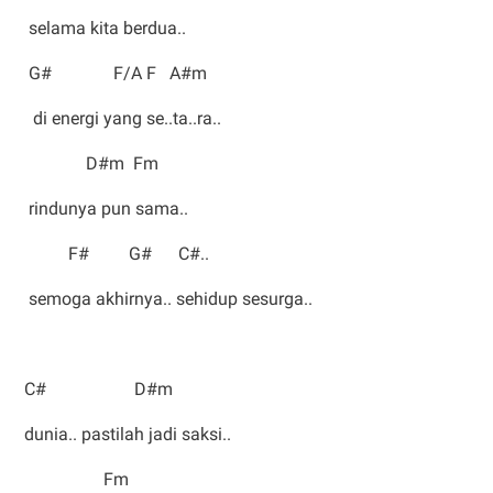
selama kita berdua..
G# F/A F A#m
di energi yang se..ta..ra..
D#m Fm
rindunya pun sama..
F# G# C#..
semoga akhirnya.. sehidup sesurga..
C# D#m
dunia.. pastilah jadi saksi..
Fm