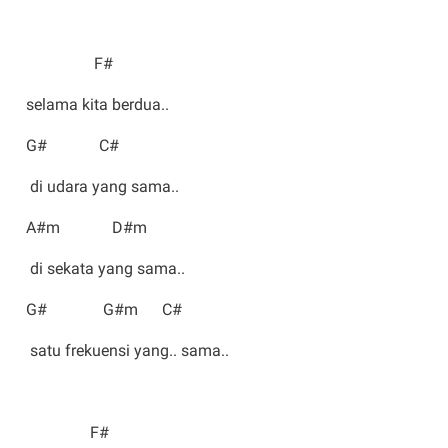
F#
selama kita berdua..
G# C#
di udara yang sama..
A#m D#m
di sekata yang sama..
G# G#m C#
satu frekuensi yang.. sama..
F#