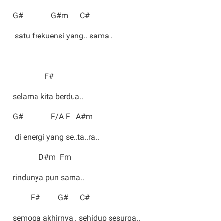
G# G#m C#
satu frekuensi yang.. sama..
F#
selama kita berdua..
G# F/A F A#m
di energi yang se..ta..ra..
D#m Fm
rindunya pun sama..
F# G# C#
semoga akhirnya.. sehidup sesurga..