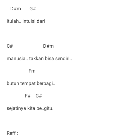
D#m G#
itulah.. intuisi dari
C# D#m
manusia.. takkan bisa sendiri..
Fm
butuh tempat berbagi..
F# G#
sejatinya kita be..gitu..
Reff :