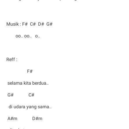
Musik : F# C# D# G#
oo.. oo.. o..
Reff :
F#
selama kita berdua..
G# C#
di udara yang sama..
A#m D#m