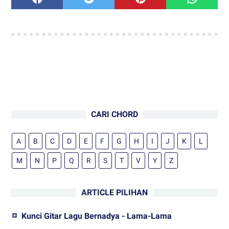
CARI CHORD
A
B
C
D
E
F
G
H
I
J
K
L
M
N
P
Q
R
S
T
V
Y
Z
ARTICLE PILIHAN
Kunci Gitar Lagu Bernadya - Lama-Lama