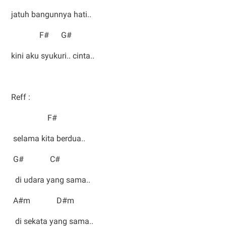
jatuh bangunnya hati..
F# G#
kini aku syukuri.. cinta..
Reff :
F#
selama kita berdua..
G# C#
di udara yang sama..
A#m D#m
di sekata yang sama..