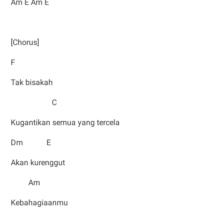
Am E Am E
[Chorus]
F
Tak bisakah
C
Kugantikan semua yang tercela
Dm E
Akan kurenggut
Am
Kebahagiaanmu