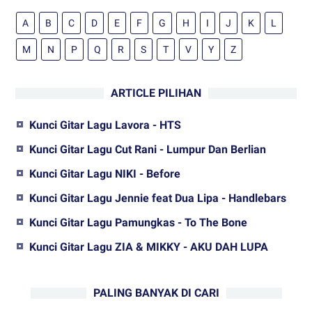
A
B
C
D
E
F
G
H
I
J
K
L
M
N
P
Q
R
S
T
V
Y
Z
ARTICLE PILIHAN
Kunci Gitar Lagu Lavora - HTS
Kunci Gitar Lagu Cut Rani - Lumpur Dan Berlian
Kunci Gitar Lagu NIKI - Before
Kunci Gitar Lagu Jennie feat Dua Lipa - Handlebars
Kunci Gitar Lagu Pamungkas - To The Bone
Kunci Gitar Lagu ZIA & MIKKY - AKU DAH LUPA
PALING BANYAK DI CARI