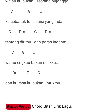
walau ku bukan.. seorang pujangga..
C G C
ku coba tuk tulis puisi yang indah..
C Dm G Dm
tentang dirimu.. dan paras indahmu..
C G C
walau engkau bukan milikku..
Dm G C
dan ku rasa ku bukan untukmu..
Chord Gitar,
Lirik Lagu,
Related Posts
: