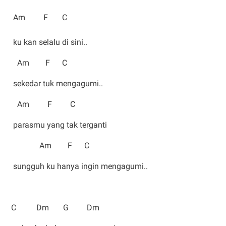
Am F C
ku kan selalu di sini..
Am F C
sekedar tuk mengagumi..
Am F C
parasmu yang tak terganti
Am F C
sungguh ku hanya ingin mengagumi..
C Dm G Dm