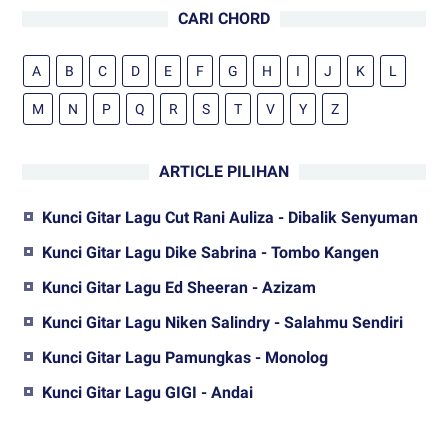
CARI CHORD
A
B
C
D
E
F
G
H
I
J
K
L
M
N
P
Q
R
S
T
V
Y
Z
ARTICLE PILIHAN
Kunci Gitar Lagu Cut Rani Auliza - Dibalik Senyuman
Kunci Gitar Lagu Dike Sabrina - Tombo Kangen
Kunci Gitar Lagu Ed Sheeran - Azizam
Kunci Gitar Lagu Niken Salindry - Salahmu Sendiri
Kunci Gitar Lagu Pamungkas - Monolog
Kunci Gitar Lagu GIGI - Andai