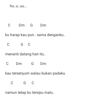
hu..u..uu...
C Dm G Dm
ku harap kau pun.. sama denganku..
C G C
menanti datang hari itu..
C Dm G Dm
kau tersenyum walau bukan padaku
C G C
namun tetap ku tersipu malu..