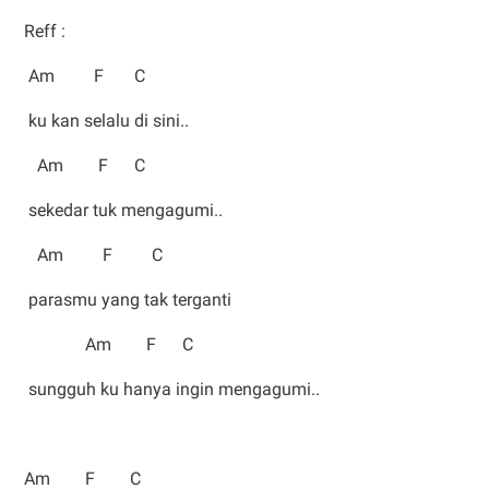
Reff :
Am F C
ku kan selalu di sini..
Am F C
sekedar tuk mengagumi..
Am F C
parasmu yang tak terganti
Am F C
sungguh ku hanya ingin mengagumi..
Am F C