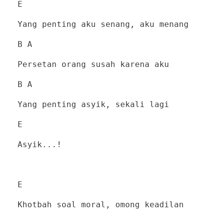
E
Yang penting aku senang, aku menang
B A
Persetan orang susah karena aku
B A
Yang penting asyik, sekali lagi
E
Asyik...!
E
Khotbah soal moral, omong keadilan