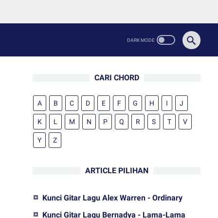
CARI CHORD
A
B
C
D
E
F
G
H
I
J
K
L
M
N
P
Q
R
S
T
V
Y
Z
ARTICLE PILIHAN
Kunci Gitar Lagu Alex Warren - Ordinary
Kunci Gitar Lagu Bernadya - Lama-Lama