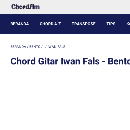
BERANDA
CHORD A-Z
TRANSPOSE
TIPS
K
BERANDA
/
BENTO
/
I
/
IWAN FALS
Chord Gitar Iwan Fals - Bent