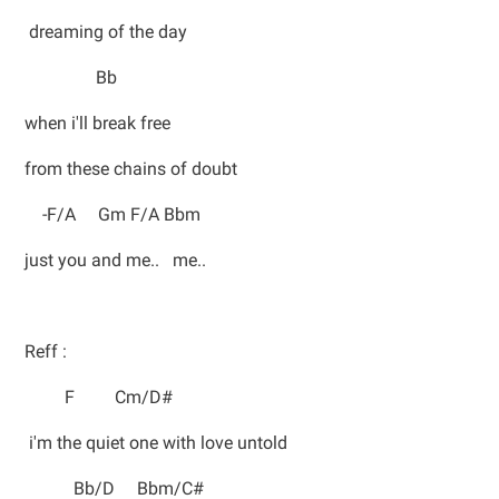
dreaming of the day
Bb
when i'll break free
from these chains of doubt
-F/A Gm F/A Bbm
just you and me.. me..
Reff :
F Cm/D#
i'm the quiet one with love untold
Bb/D Bbm/C#