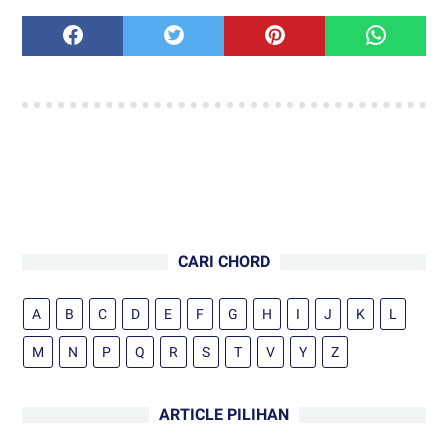
CARI CHORD
A
B
C
D
E
F
G
H
I
J
K
L
M
N
P
Q
R
S
T
V
Y
Z
ARTICLE PILIHAN