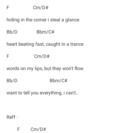
F Cm/D#
hiding in the corner i steal a glance
Bb/D Bbm/C#
heart beating fast, caught in a trance
F Cm/D#
words on my lips, but they won't flow
Bb/D Bbm/C#
want to tell you everything, i can't..
Reff :
F Cm/D#