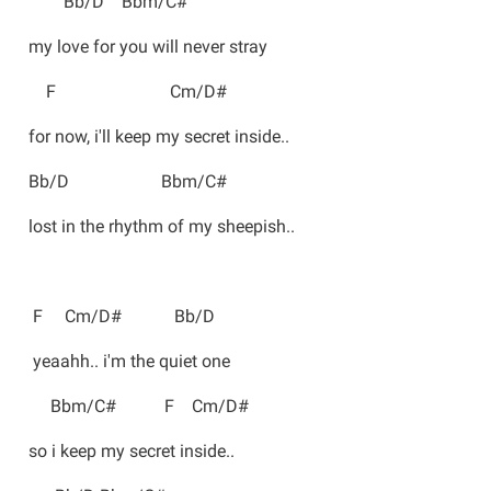
Bb/D Bbm/C#
my love for you will never stray
F Cm/D#
for now, i'll keep my secret inside..
Bb/D Bbm/C#
lost in the rhythm of my sheepish..
F Cm/D# Bb/D
yeaahh.. i'm the quiet one
Bbm/C# F Cm/D#
so i keep my secret inside..