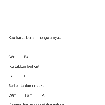
Kau harus berlari mengejarnya..
C#m F#m
Ku takkan berhenti
A E
Beri cinta dan rinduku
C#m F#m A
Sampai kau mengerti dan pahami