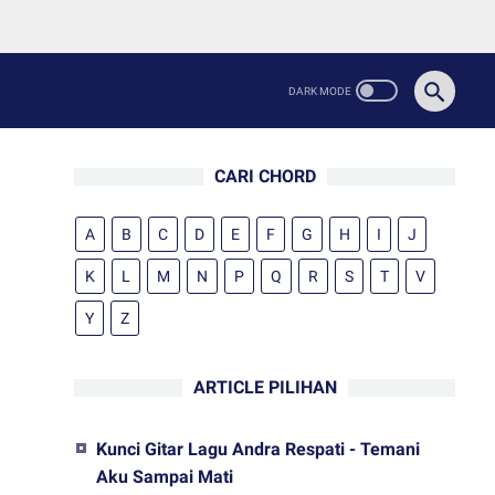
CARI CHORD
A
B
C
D
E
F
G
H
I
J
K
L
M
N
P
Q
R
S
T
V
Y
Z
ARTICLE PILIHAN
Kunci Gitar Lagu Andra Respati - Temani
Aku Sampai Mati