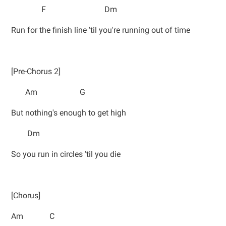
F Dm
Run for the finish line 'til you're running out of time
[Pre-Chorus 2]
Am G
But nothing's enough to get high
Dm
So you run in circles ‘til you die
[Chorus]
Am C