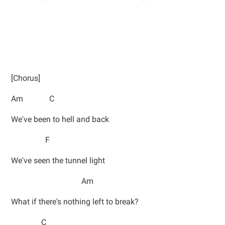
[Chorus]
Am C
We've been to hell and back
F
We've seen the tunnel light
Am
What if there's nothing left to break?
C