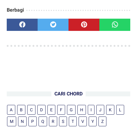
Berbagi
CARI CHORD
A
B
C
D
E
F
G
H
I
J
K
L
M
N
P
Q
R
S
T
V
Y
Z