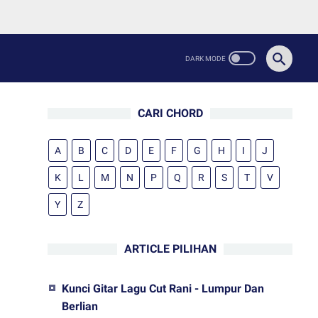
CARI CHORD
A
B
C
D
E
F
G
H
I
J
K
L
M
N
P
Q
R
S
T
V
Y
Z
ARTICLE PILIHAN
Kunci Gitar Lagu Cut Rani - Lumpur Dan
Berlian