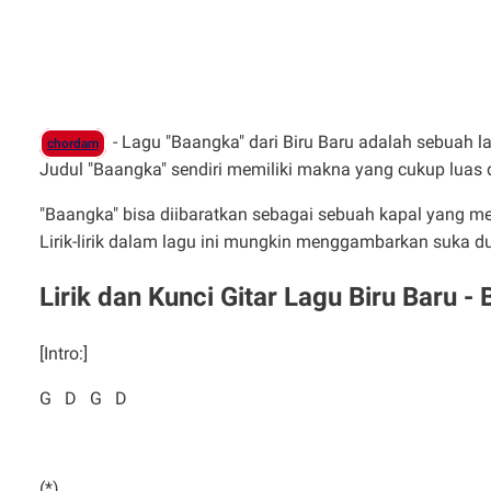
- Lagu "Baangka" dari Biru Baru adalah sebuah l
chordam
Judul "Baangka" sendiri memiliki makna yang cukup luas da
"Baangka" bisa diibaratkan sebagai sebuah kapal yang m
Lirik-lirik dalam lagu ini mungkin menggambarkan suka du
Lirik dan Kunci Gitar Lagu Biru Baru -
[Intro:]
G D G D
(*)