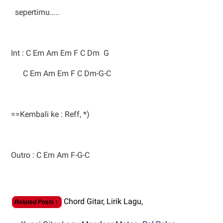
sepertimu…..
Int : C Em Am Em F C Dm G
C Em Am Em F C Dm-G-C
==Kembali ke : Reff, *)
Outro : C Em Am F-G-C
Chord Gitar,
Lirik Lagu,
Related Posts
: