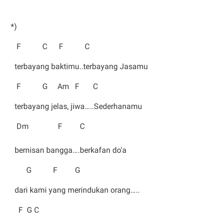
*)
F C F C
terbayang baktimu..terbayang Jasamu
F G Am F C
terbayang jelas, jiwa…..Sederhanamu
Dm F C
bernisan bangga….berkafan do'a
G F G
dari kami yang merindukan orang…..
F G C