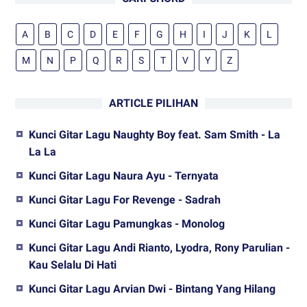
A
B
C
D
E
F
G
H
I
J
K
L
M
N
P
Q
R
S
T
V
Y
Z
ARTICLE PILIHAN
Kunci Gitar Lagu Naughty Boy feat. Sam Smith - La
La La
Kunci Gitar Lagu Naura Ayu - Ternyata
Kunci Gitar Lagu For Revenge - Sadrah
Kunci Gitar Lagu Pamungkas - Monolog
Kunci Gitar Lagu Andi Rianto, Lyodra, Rony Parulian -
Kau Selalu Di Hati
Kunci Gitar Lagu Arvian Dwi - Bintang Yang Hilang