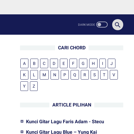
CARI CHORD
A
B
C
D
E
F
G
H
I
J
K
L
M
N
P
Q
R
S
T
V
Y
Z
ARTICLE PILIHAN
Kunci Gitar Lagu Faris Adam - Stecu
Kunci Gitar Lagu Blue – Yung Kai