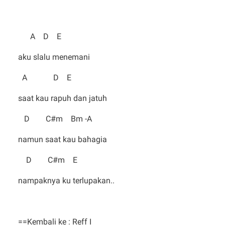
A D E
aku slalu menemani
A D E
saat kau rapuh dan jatuh
D C#m Bm -A
namun saat kau bahagia
D C#m E
nampaknya ku terlupakan..
==Kembali ke : Reff I