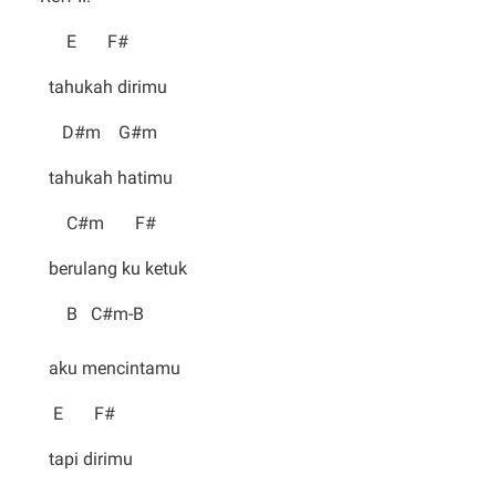
E F#
tahukah dirimu
D#m G#m
tahukah hatimu
C#m F#
berulang ku ketuk
B C#m-B
aku mencintamu
E F#
tapi dirimu