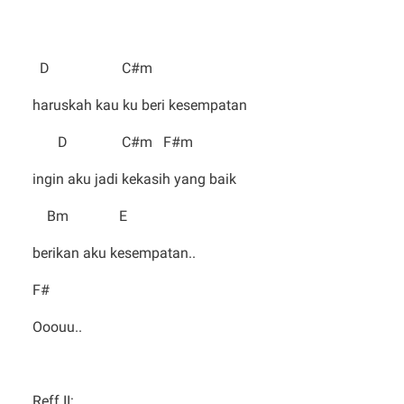
D C#m
haruskah kau ku beri kesempatan
D C#m F#m
ingin aku jadi kekasih yang baik
Bm E
berikan aku kesempatan..
F#
Ooouu..
Reff II: