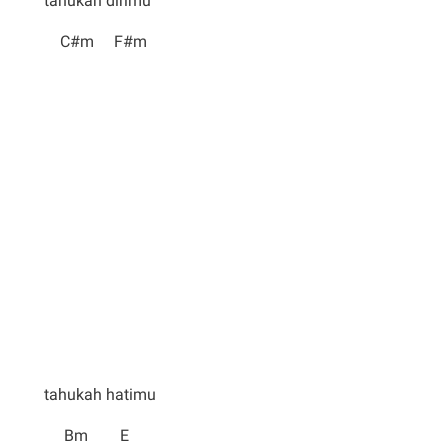
tahukah dirimu
C#m F#m
tahukah hatimu
Bm E