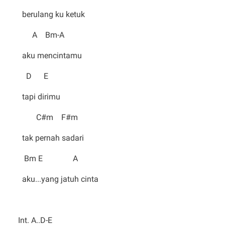
berulang ku ketuk
A Bm-A
aku mencintamu
D E
tapi dirimu
C#m F#m
tak pernah sadari
Bm E A
aku...yang jatuh cinta
Int. A..D-E