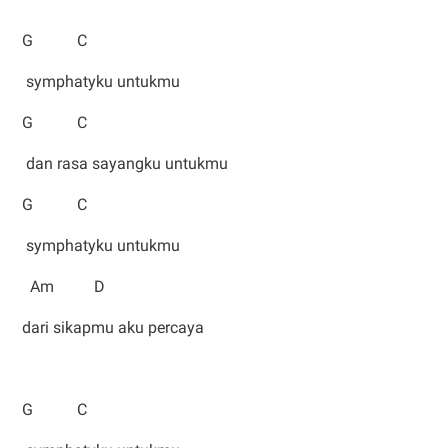
G C
symphatyku untukmu
G C
dan rasa sayangku untukmu
G C
symphatyku untukmu
Am D
dari sikapmu aku percaya
G C