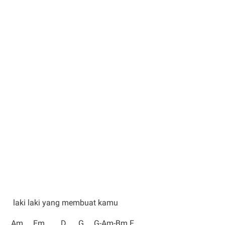
laki laki yang membuat kamu
Am Em D G G-Am-Bm F