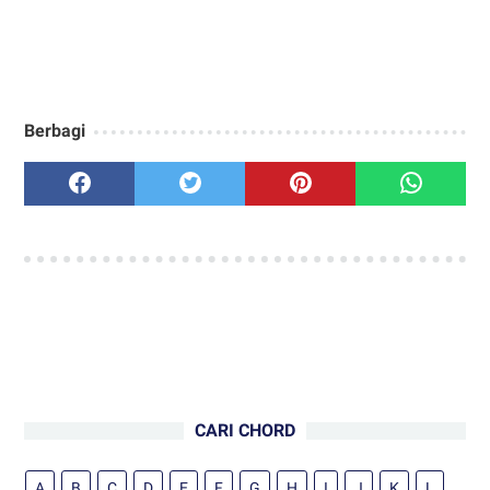
Berbagi
CARI CHORD
A
B
C
D
E
F
G
H
I
J
K
L