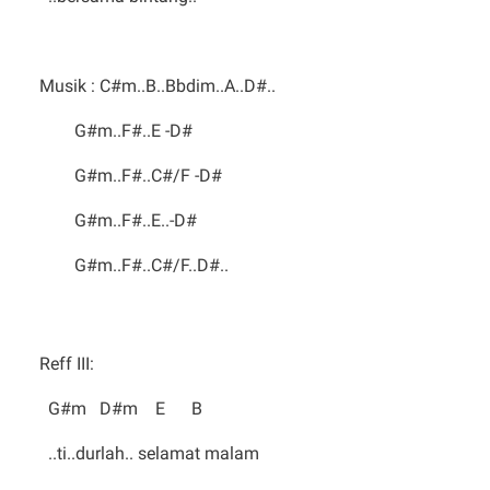
Musik : C#m..B..Bbdim..A..D#..
G#m..F#..E -D#
G#m..F#..C#/F -D#
G#m..F#..E..-D#
G#m..F#..C#/F..D#..
Reff III:
G#m D#m E B
..ti..durlah.. selamat malam