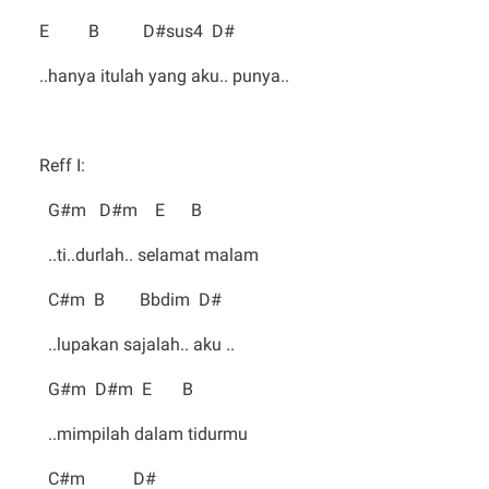
E B D#sus4 D#
..hanya itulah yang aku.. punya..
Reff I:
G#m D#m E B
..ti..durlah.. selamat malam
C#m B Bbdim D#
..lupakan sajalah.. aku ..
G#m D#m E B
..mimpilah dalam tidurmu
C#m D#