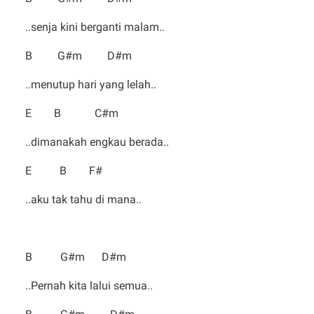
..senja kini berganti malam..
B G#m D#m
..menutup hari yang lelah..
E B C#m
..dimanakah engkau berada..
E B F#
..aku tak tahu di mana..
B G#m D#m
..Pernah kita lalui semua..