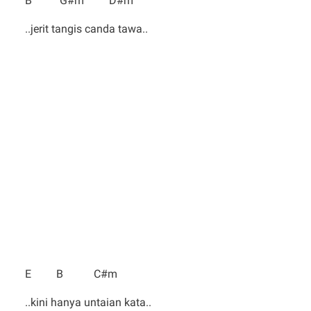
B G#m D#m
..jerit tangis canda tawa..
E B C#m
..kini hanya untaian kata..