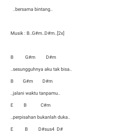
..bersama bintang..
Musik : B..G#m..D#m..[2x]
B G#m D#m
..sesungguhnya aku tak bisa..
B G#m D#m
..jalani waktu tanpamu..
E B C#m
..perpisahan bukanlah duka..
E B D#sus4 D#