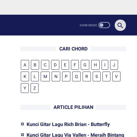
CARI CHORD
A
B
C
D
E
F
G
H
I
J
K
L
M
N
P
Q
R
S
T
V
Y
Z
ARTICLE PILIHAN
Kunci Gitar Lagu Rich Brian - Butterfly
Kunci Gitar Lagu Via Vallen - Meraih Bintang