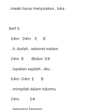
..meski harus menyisakan.. luka..
Reff II:
G#m D#m E B
..ti..durlah.. selamat malam
C#m B Bbdim D#
..lupakan sajalah.. aku ..
G#m D#m E B
..mimpilah dalam tidurmu
C#m D#
..bersama bintang..