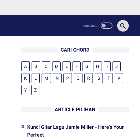
CARI CHORD
A
B
C
D
E
F
G
H
I
J
K
L
M
N
P
Q
R
S
T
V
Y
Z
ARTICLE PILIHAN
Kunci Gitar Lagu Jamie Miller - Here’s Your
Perfect