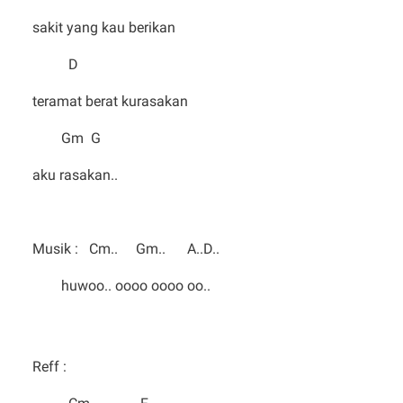
sakit yang kau berikan
D
teramat berat kurasakan
Gm G
aku rasakan..
Musik : Cm.. Gm.. A..D..
huwoo.. oooo oooo oo..
Reff :