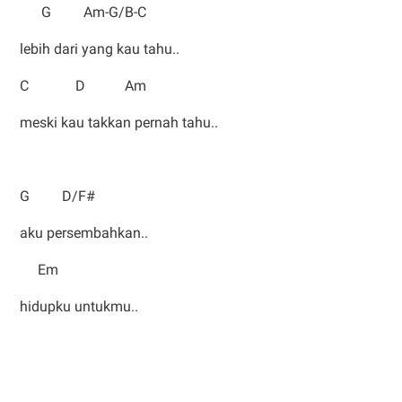
G Am-G/B-C
lebih dari yang kau tahu..
C D Am
meski kau takkan pernah tahu..
G D/F#
aku persembahkan..
Em
hidupku untukmu..