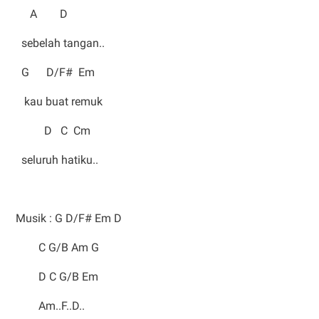
A D
sebelah tangan..
G D/F# Em
kau buat remuk
D C Cm
seluruh hatiku..
Musik : G D/F# Em D
C G/B Am G
D C G/B Em
Am..F..D..