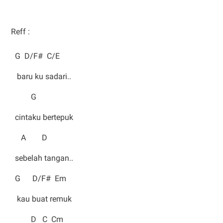
Reff :
G D/F# C/E
baru ku sadari..
G
cintaku bertepuk
A D
sebelah tangan..
G D/F# Em
kau buat remuk
D C Cm