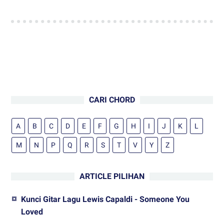
CARI CHORD
A
B
C
D
E
F
G
H
I
J
K
L
M
N
P
Q
R
S
T
V
Y
Z
ARTICLE PILIHAN
Kunci Gitar Lagu Lewis Capaldi - Someone You
Loved