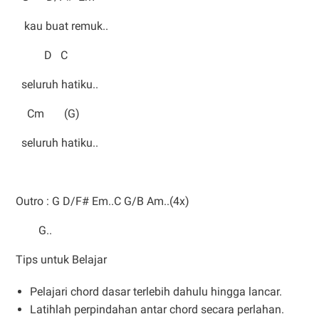
kau buat remuk..
D C
seluruh hatiku..
Cm (G)
seluruh hatiku..
Outro : G D/F# Em..C G/B Am..(4x)
G..
Tips untuk Belajar
Pelajari chord dasar terlebih dahulu hingga lancar.
Latihlah perpindahan antar chord secara perlahan.