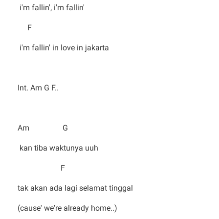
i'm fallin', i'm fallin'
F
i'm fallin' in love in jakarta
Int. Am G F..
Am G
kan tiba waktunya uuh
F
tak akan ada lagi selamat tinggal
(cause' we're already home..)