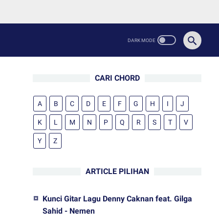
CARI CHORD
A
B
C
D
E
F
G
H
I
J
K
L
M
N
P
Q
R
S
T
V
Y
Z
ARTICLE PILIHAN
Kunci Gitar Lagu Denny Caknan feat. Gilga
Sahid - Nemen