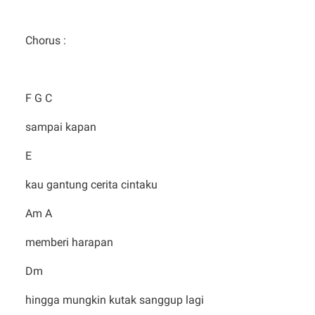
Chorus :
F G C
sampai kapan
E
kau gantung cerita cintaku
Am A
memberi harapan
Dm
hingga mungkin kutak sanggup lagi