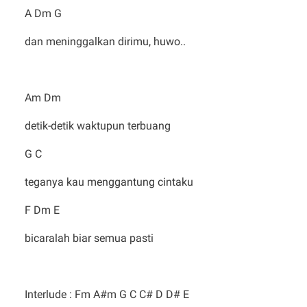
A Dm G
dan meninggalkan dirimu, huwo..
Am Dm
detik-detik waktupun terbuang
G C
teganya kau menggantung cintaku
F Dm E
bicaralah biar semua pasti
Interlude : Fm A#m G C C# D D# E