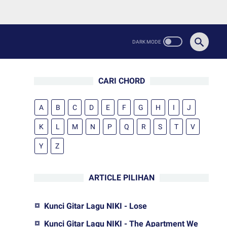
CARI CHORD
A
B
C
D
E
F
G
H
I
J
K
L
M
N
P
Q
R
S
T
V
Y
Z
ARTICLE PILIHAN
Kunci Gitar Lagu NIKI - Lose
Kunci Gitar Lagu NIKI - The Apartment We