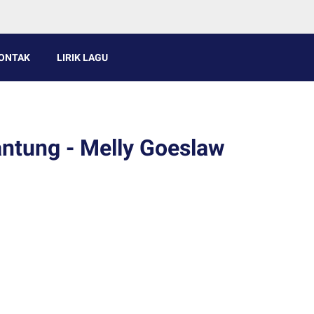
ONTAK
LIRIK LAGU
antung - Melly Goeslaw