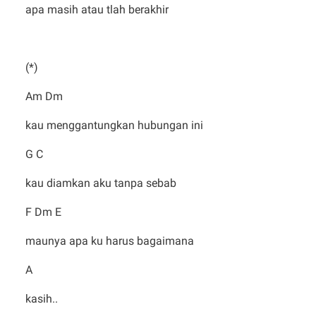
apa masih atau tlah berakhir
(*)
Am Dm
kau menggantungkan hubungan ini
G C
kau diamkan aku tanpa sebab
F Dm E
maunya apa ku harus bagaimana
A
kasih..