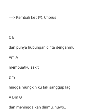
==> Kembali ke : (*), Chorus
C E
dan punya hubungan cinta denganmu
Am A
membuatku sakit
Dm
hingga mungkin ku tak sanggup lagi
A Dm G
dan meninggalkan dirimu, huwo..