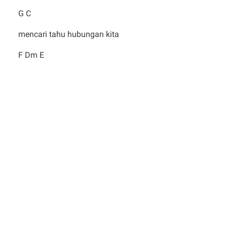
G C
mencari tahu hubungan kita
F Dm E