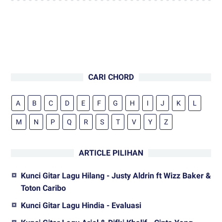
CARI CHORD
A
B
C
D
E
F
G
H
I
J
K
L
M
N
P
Q
R
S
T
V
Y
Z
ARTICLE PILIHAN
Kunci Gitar Lagu Hilang - Justy Aldrin ft Wizz Baker &
Toton Caribo
Kunci Gitar Lagu Hindia - Evaluasi