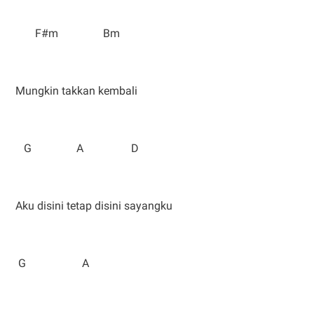
F#m Bm
Mungkin takkan kembali
G A D
Aku disini tetap disini sayangku
G A