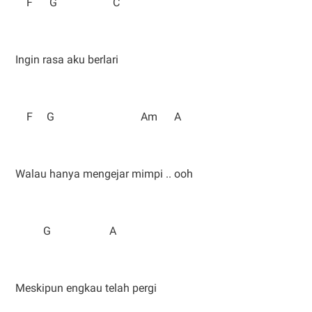
F G C
Ingin rasa aku berlari
F G Am A
Walau hanya mengejar mimpi .. ooh
G A
Meskipun engkau telah pergi