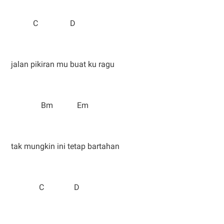
C D
jalan pikiran mu buat ku ragu
Bm Em
tak mungkin ini tetap bartahan
C D