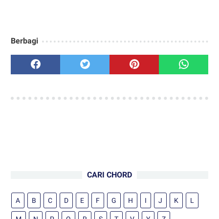
Berbagi
CARI CHORD
A
B
C
D
E
F
G
H
I
J
K
L