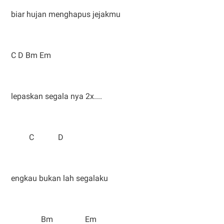
biar hujan menghapus jejakmu
C D Bm Em
lepaskan segala nya 2x....
C D
engkau bukan lah segalaku
Bm Em