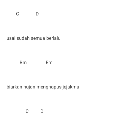
C D
usai sudah semua berlalu
Bm Em
biarkan hujan menghapus jejakmu
C D