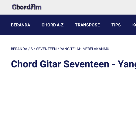
BERANDA
CHORD A-Z
TRANSPOSE
TIPS
K
BERANDA
/
S
/
SEVENTEEN
/
YANG TELAH MERELAKANMU
Chord Gitar Seventeen - Ya