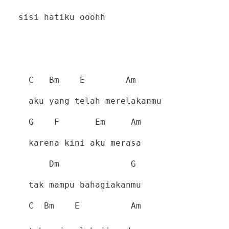
sisi hatiku ooohh
C
Bm
E
Am
aku yang telah merelakanmu
G
F
Em
Am
karena kini aku merasa
Dm
G
tak mampu bahagiakanmu
C
Bm
E
Am