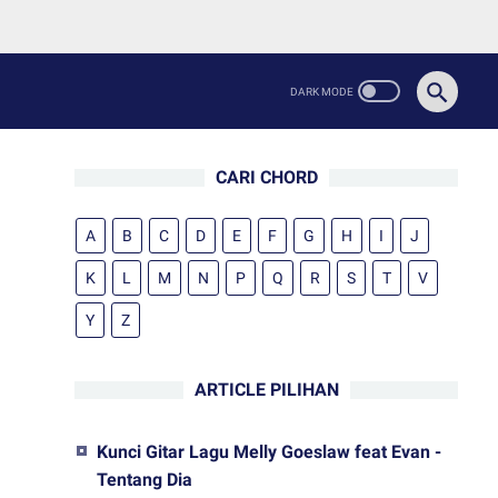
CARI CHORD
A
B
C
D
E
F
G
H
I
J
K
L
M
N
P
Q
R
S
T
V
Y
Z
ARTICLE PILIHAN
Kunci Gitar Lagu Melly Goeslaw feat Evan -
Tentang Dia