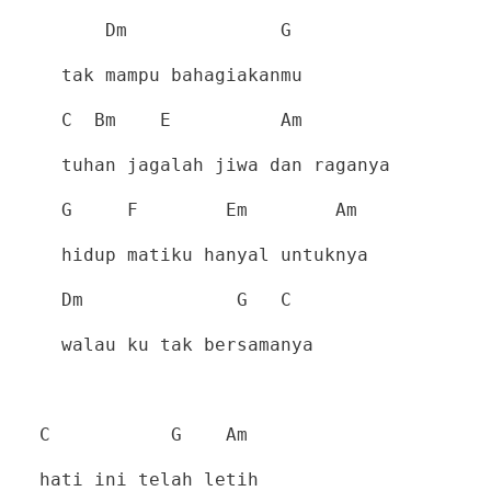
Dm
G
tak mampu bahagiakanmu
C
Bm
E
Am
tuhan jagalah jiwa dan raganya
G
F
Em
Am
hidup matiku hanyal untuknya
Dm
G
C
walau ku tak bersamanya
C
G
Am
hati ini telah letih