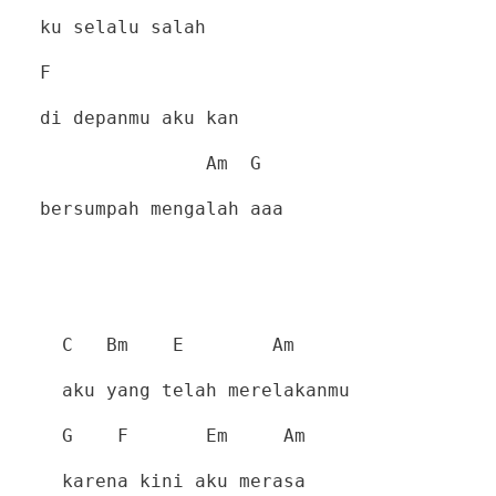
ku selalu salah
F
di depanmu aku kan
Am
G
bersumpah mengalah aaa
C
Bm
E
Am
aku yang telah merelakanmu
G
F
Em
Am
karena kini aku merasa