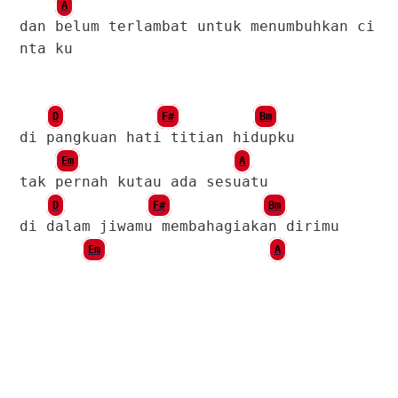
A
dan belum terlambat untuk menumbuhkan ci
nta ku
D
F#
Bm
di pangkuan hati titian hidupku
Em
A
tak pernah kutau ada sesuatu
D
F#
Bm
di dalam jiwamu membahagiakan dirimu
Em
A