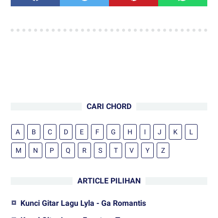
CARI CHORD
A
B
C
D
E
F
G
H
I
J
K
L
M
N
P
Q
R
S
T
V
Y
Z
ARTICLE PILIHAN
Kunci Gitar Lagu Lyla - Ga Romantis