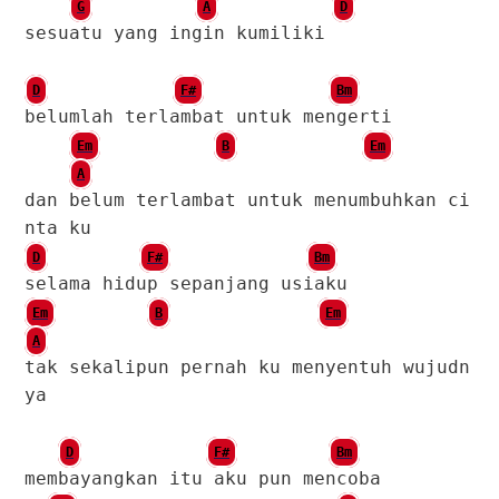
G
A
D
sesuatu yang ingin kumiliki
D
F#
Bm
belumlah terlambat untuk mengerti
Em
B
Em
A
dan belum terlambat untuk menumbuhkan ci
nta ku
D
F#
Bm
selama hidup sepanjang usiaku
Em
B
Em
A
tak sekalipun pernah ku menyentuh wujudn
ya
D
F#
Bm
membayangkan itu aku pun mencoba