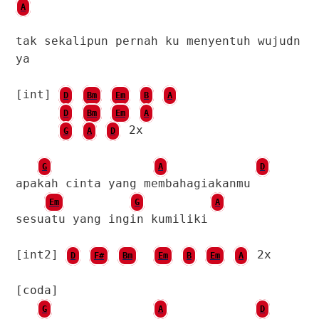
A
tak sekalipun pernah ku menyentuh wujudn
ya
[int]
D
Bm
Em
B
A
D
Bm
Em
A
2x
G
A
D
G
A
D
apakah cinta yang membahagiakanmu
Em
G
A
sesuatu yang ingin kumiliki
[int2]
2x
D
F#
Bm
Em
B
Em
A
[coda]
G
A
D