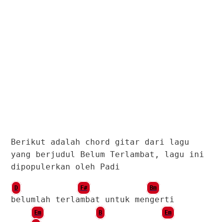
Berikut adalah chord gitar dari lagu
yang berjudul Belum Terlambat, lagu ini
dipopulerkan oleh Padi
D
F#
Bm
belumlah terlambat untuk mengerti
Em
B
Em