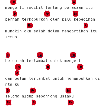
Em
A
mengerti sedikit tentang perasaan itu
D
F#
Bm
pernah terkaburkan oleh pilu kepedihan
Em
A
mungkin aku salah dalam mengartikan itu
semua
D
F#
Bm
belumlah terlambat untuk mengerti
Em
B
Em
A
dan belum terlambat untuk menumbuhkan ci
nta ku
D
F#
Bm
selama hidup sepanjang usiaku
Em
B
Em