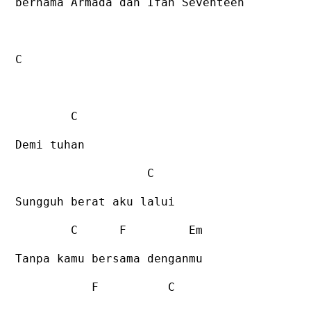
bernama Armada dan Ifan Seventeen
C
C
Demi tuhan
C
Sungguh berat aku lalui
C
F
Em
Tanpa kamu bersama denganmu
F
C