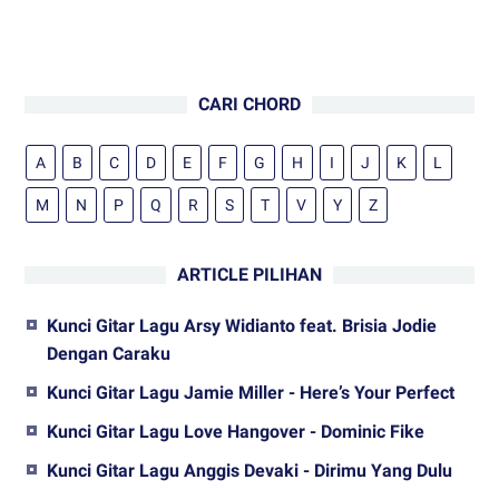
CARI CHORD
A
B
C
D
E
F
G
H
I
J
K
L
M
N
P
Q
R
S
T
V
Y
Z
ARTICLE PILIHAN
Kunci Gitar Lagu Arsy Widianto feat. Brisia Jodie
Dengan Caraku
Kunci Gitar Lagu Jamie Miller - Here’s Your Perfect
Kunci Gitar Lagu Love Hangover - Dominic Fike
Kunci Gitar Lagu Anggis Devaki - Dirimu Yang Dulu