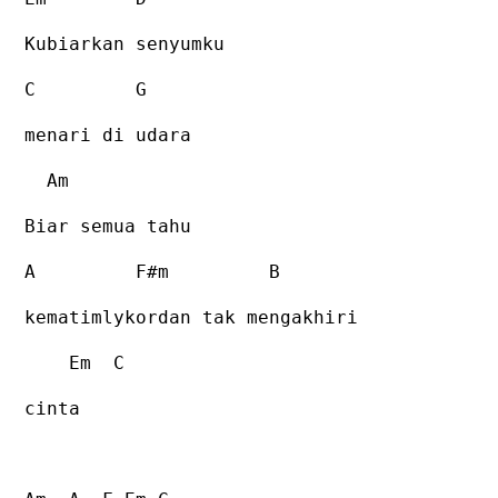
Kubiarkan senyumku
C
G
menari di udara
Am
Biar semua tahu
A
F#m
B
kematimlykordan tak mengakhiri
Em
C
cinta