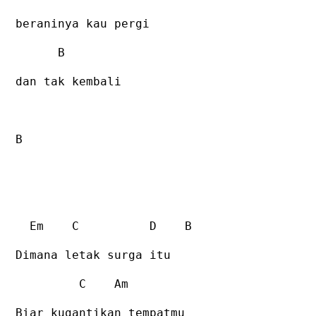
beraninya kau pergi
B
dan tak kembali
B
Em
C
D
B
Dimana letak surga itu
C
Am
Biar kugantikan tempatmu