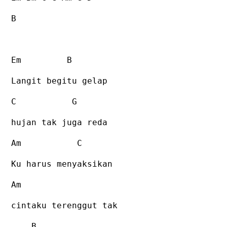
B
Em
B
Langit begitu gelap
C
G
hujan tak juga reda
Am
C
Ku harus menyaksikan
Am
cintaku terenggut tak
B