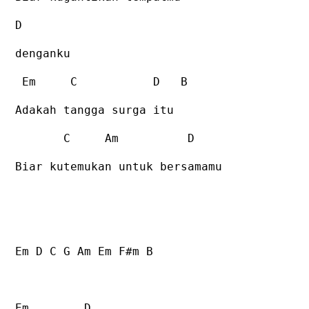
D
denganku
Em
C
D
B
Adakah tangga surga itu
C
Am
D
Biar kutemukan untuk bersamamu
Em D C G Am Em F#m B
Em
D