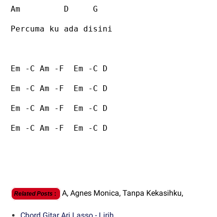
Am
D
G
Percuma ku ada disini
Em -C Am -F
Em -C D
Em -C Am -F
Em -C D
Em -C Am -F
Em -C D
Em -C Am -F
Em -C D
A,
Agnes Monica,
Tanpa Kekasihku,
Related Posts
:
Chord Gitar Ari Lasso - Lirih