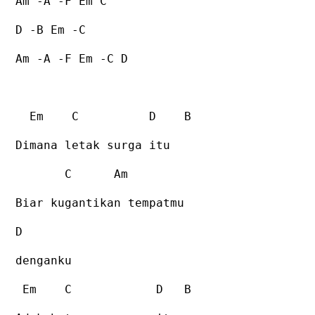
Am -A -F Em C
D -B Em -C
Am -A -F Em -C D
Em
C
D
B
Dimana letak surga itu
C
Am
Biar kugantikan tempatmu
D
denganku
Em
C
D
B