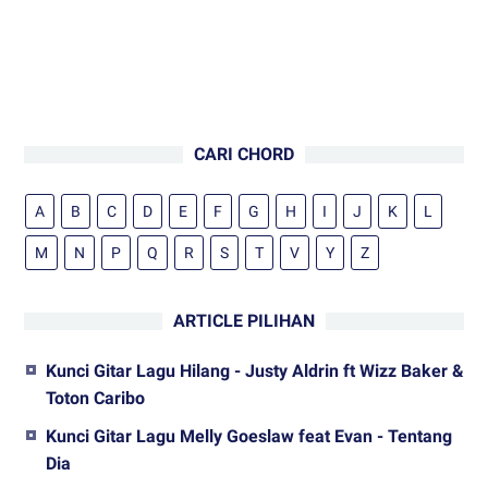
CARI CHORD
A
B
C
D
E
F
G
H
I
J
K
L
M
N
P
Q
R
S
T
V
Y
Z
ARTICLE PILIHAN
Kunci Gitar Lagu Hilang - Justy Aldrin ft Wizz Baker &
Toton Caribo
Kunci Gitar Lagu Melly Goeslaw feat Evan - Tentang
Dia