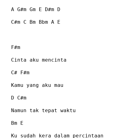
A G#m Gm E D#m D
C#m C Bm Bbm A E
F#m
Cinta aku mencinta
C# F#m
Kamu yang aku mau
D C#m
Namun tak tepat waktu
Bm E
Ku sudah kera dalam percintaan