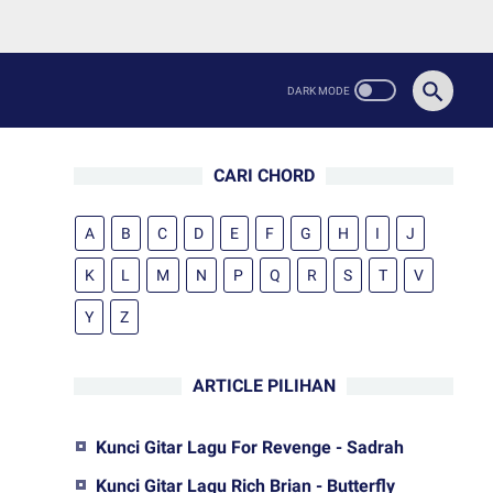
CARI CHORD
A
B
C
D
E
F
G
H
I
J
K
L
M
N
P
Q
R
S
T
V
Y
Z
ARTICLE PILIHAN
Kunci Gitar Lagu For Revenge - Sadrah
Kunci Gitar Lagu Rich Brian - Butterfly