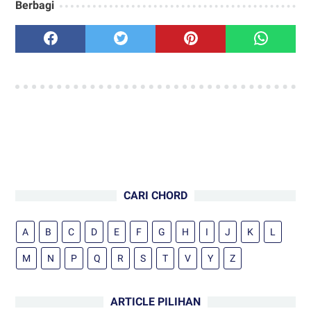
Berbagi
CARI CHORD
A
B
C
D
E
F
G
H
I
J
K
L
M
N
P
Q
R
S
T
V
Y
Z
ARTICLE PILIHAN