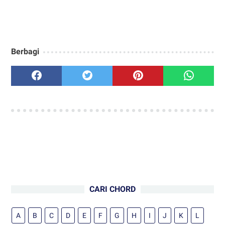
Berbagi
CARI CHORD
A
B
C
D
E
F
G
H
I
J
K
L