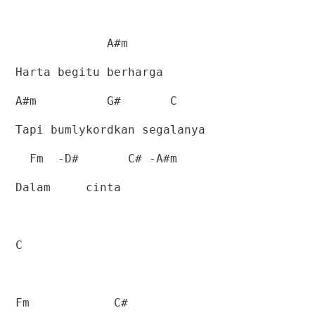
A#m
Harta begitu berharga
A#m
G#
C
Tapi bumlykordkan segalanya
Fm
-D#
C# -A#m
Dalam
cinta
C
Fm
C#