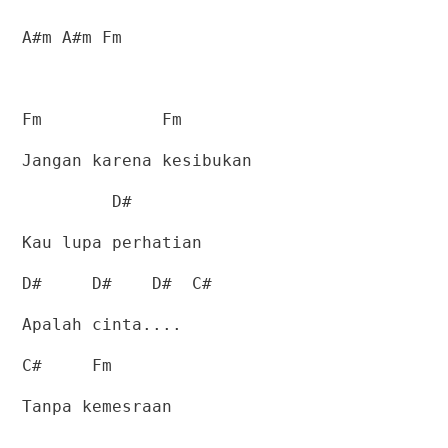
A#m A#m Fm
Fm
Fm
Jangan karena kesibukan
D#
Kau lupa perhatian
D#
D#
D#
C#
Apalah cinta....
C#
Fm
Tanpa kemesraan