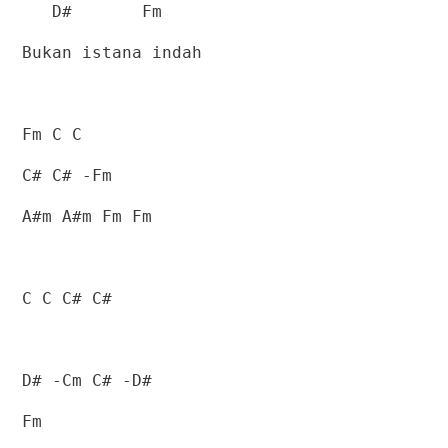
D#
Fm
Bukan istana indah
Fm C C
C# C# -Fm
A#m A#m Fm Fm
C C C# C#
D# -Cm C# -D#
Fm