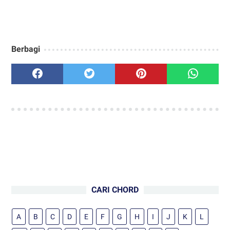
Berbagi
CARI CHORD
A
B
C
D
E
F
G
H
I
J
K
L