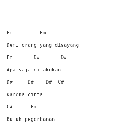
Fm
Fm
Demi orang yang disayang
Fm
D#
D#
Apa saja dilakukan
D#
D#
D#
C#
Karena cinta....
C#
Fm
Butuh pegorbanan