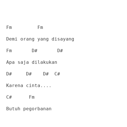
Fm
Fm
Demi orang yang disayang
Fm
D#
D#
Apa saja dilakukan
D#
D#
D#
C#
Karena cinta....
C#
Fm
Butuh pegorbanan