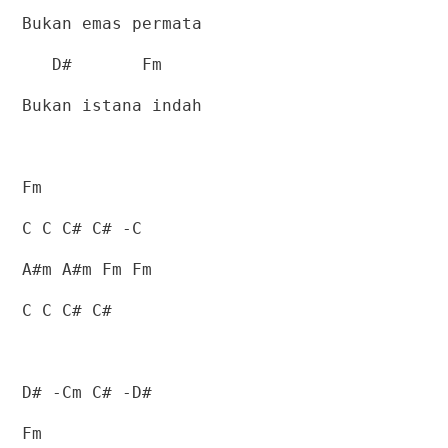
Bukan emas permata
D#
Fm
Bukan istana indah
Fm
C C C# C# -C
A#m A#m Fm Fm
C C C# C#
D# -Cm C# -D#
Fm