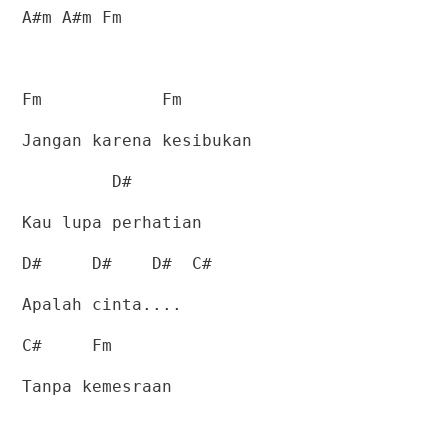
A#m A#m Fm
Fm
Fm
Jangan karena kesibukan
D#
Kau lupa perhatian
D#
D#
D#
C#
Apalah cinta....
C#
Fm
Tanpa kemesraan