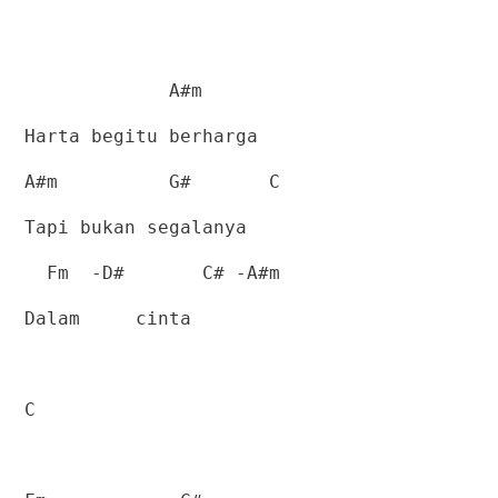
A#m
Harta begitu berharga
A#m
G#
C
Tapi bukan segalanya
Fm
-D#
C# -A#m
Dalam
cinta
C