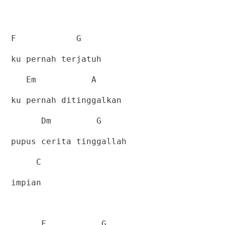
F
G
ku pernah terjatuh
Em
A
ku pernah ditinggalkan
Dm
G
pupus cerita tinggallah
C
impian
F
G