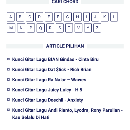
CARI CHORD
A
B
C
D
E
F
G
H
I
J
K
L
M
N
P
Q
R
S
T
V
Y
Z
ARTICLE PILIHAN
Kunci Gitar Lagu BIAN Gindas - Cinta Biru
Kunci Gitar Lagu Dat $tick - Rich Brian
Kunci Gitar Lagu Ra Nalar – Wawes
Kunci Gitar Lagu Juicy Luicy - H 5
Kunci Gitar Lagu Doechii - Anxiety
Kunci Gitar Lagu Andi Rianto, Lyodra, Rony Parulian -
Kau Selalu Di Hati