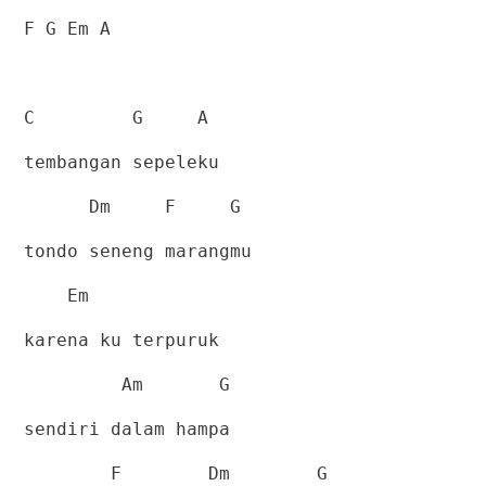
F G Em A
C
G
A
tembangan sepeleku
Dm
F
G
tondo seneng marangmu
Em
karena ku terpuruk
Am
G
sendiri dalam hampa
F
Dm
G