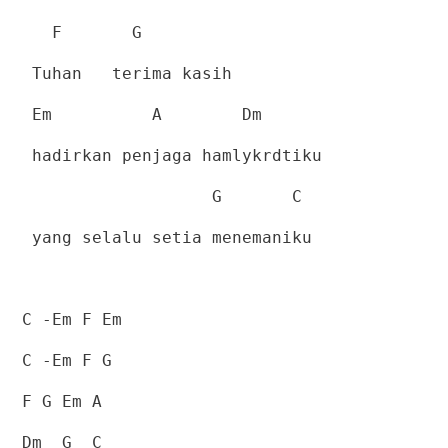
F
G
Tuhan
terima kasih
Em
A
Dm
hadirkan penjaga hamlykrdtiku
G
C
yang selalu setia menemaniku
C -Em F Em
C -Em F G
F G Em A
Dm
G
C