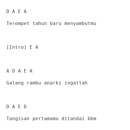
D A E A
Terompet tahun baru menyambutmu
[Intro] E A
A D A E A
Galang rambu anarki ingatlah
D A E D
Tangisan pertamamu ditandai bbm