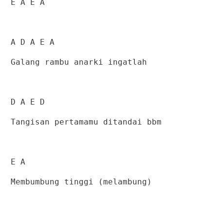
E A E A
A D A E A
Galang rambu anarki ingatlah
D A E D
Tangisan pertamamu ditandai bbm
E A
Membumbung tinggi (melambung)