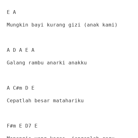
E A
Mungkin bayi kurang gizi (anak kami)
A D A E A
Galang rambu anarki anakku
A C#m D E
Cepatlah besar matahariku
F#m E D7 E