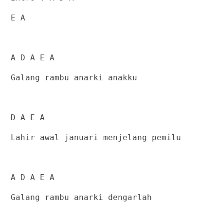
E A
A D A E A
Galang rambu anarki anakku
D A E A
Lahir awal januari menjelang pemilu
A D A E A
Galang rambu anarki dengarlah