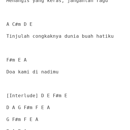
Menangis yang keras, janganlah ragu
A C#m D E
Tinjulah congkaknya dunia buah hatiku
F#m E A
Doa kami di nadimu
[Interlude] D E F#m E
D A G F#m F E A
G F#m F E A