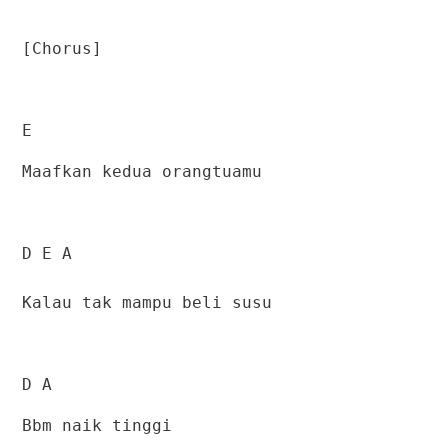
[Chorus]
E
Maafkan kedua orangtuamu
D E A
Kalau tak mampu beli susu
D A
Bbm naik tinggi