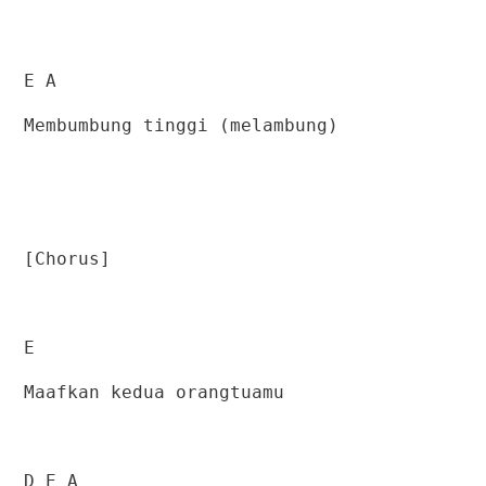
E A
Membumbung tinggi (melambung)
[Chorus]
E
Maafkan kedua orangtuamu
D E A