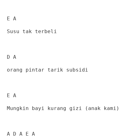
E A
Susu tak terbeli
D A
orang pintar tarik subsidi
E A
Mungkin bayi kurang gizi (anak kami)
A D A E A