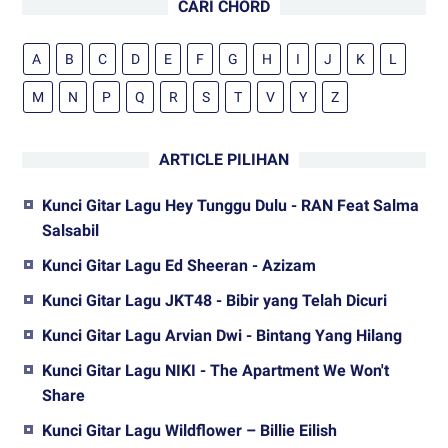
CARI CHORD
A
B
C
D
E
F
G
H
I
J
K
L
M
N
P
Q
R
S
T
V
Y
Z
ARTICLE PILIHAN
Kunci Gitar Lagu Hey Tunggu Dulu - RAN Feat Salma
Salsabil
Kunci Gitar Lagu Ed Sheeran - Azizam
Kunci Gitar Lagu JKT48 - Bibir yang Telah Dicuri
Kunci Gitar Lagu Arvian Dwi - Bintang Yang Hilang
Kunci Gitar Lagu NIKI - The Apartment We Won't
Share
Kunci Gitar Lagu Wildflower – Billie Eilish