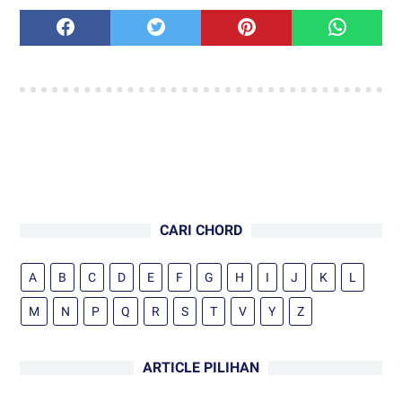
CARI CHORD
A
B
C
D
E
F
G
H
I
J
K
L
M
N
P
Q
R
S
T
V
Y
Z
ARTICLE PILIHAN